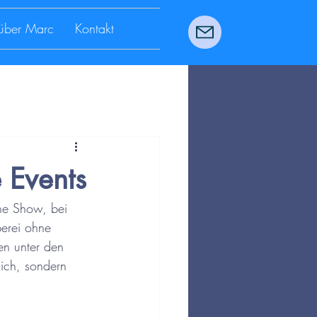
über Marc
Kontakt
 Events
ne Show, bei 
berei ohne 
en unter den 
lich, sondern 