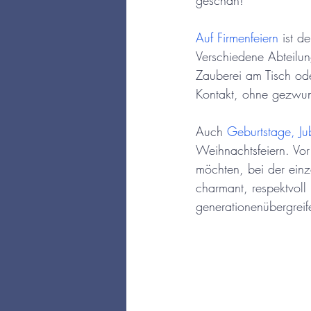
geschah!
Auf Firmenfeiern
 ist d
Verschiedene Abteilun
Zauberei am Tisch ode
Kontakt, ohne gezwun
Auch 
Geburtstage, Ju
Weihnachtsfeiern. Vo
möchten, bei der einz
charmant, respektvol
generationenübergreif