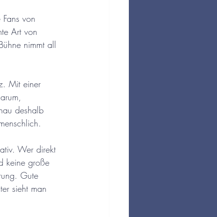
e Fans von 
te Art von 
Bühne nimmt all 
. Mit einer 
darum, 
nau deshalb 
 menschlich.
tiv. Wer direkt 
d keine große 
hrung. Gute 
ter sieht man 