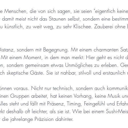
ele Menschen, die von sich sagen, sie seien "eigentlich kein
t damit meist nicht das Staunen selbst, sondern eine bestimm
zu künstlich, zu weit weg, zu sehr Klischee. Zauberei ohne 
 Distanz, sondern mit Begegnung. Mit einem charmanten Satz
 Mit einem Moment, in dem man merkt: Hier geht es nicht 
en, sondern gemeinsam etwas Unmögliches zu erleben. Ge
ch skeptische Gäste. Sie ist nahbar, stilvoll und erstaunlich
Können voraus. Nicht nur technisch, sondern auch kommunika
einen Gruppen arbeitet, hat keinen Vorhang, keine Musik un
lles steht und fällt mit Präsenz, Timing, Feingefühl und Erfa
t deshalb oft leichter, als sie ist. Wie bei einem Sushi-Meis
t die jahrelange Präzision dahinter.