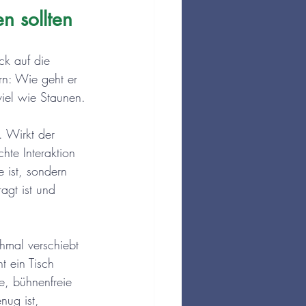
n sollten
ck auf die 
rn: Wie geht er 
iel wie Staunen.
 Wirkt der 
hte Interaktion 
e ist, sondern 
agt ist und 
chmal verschiebt 
 ein Tisch 
e, bühnenfreie 
nug ist, 