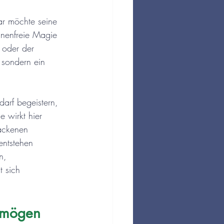
aar möchte seine 
nenfreie Magie 
 oder der 
 sondern ein 
arf begeistern, 
 wirkt hier 
backenen 
entstehen 
n, 
 sich 
 mögen