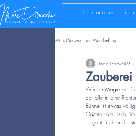
Tischzauberer
für d
Marc Dibowski | der Wunder-Blog
Marc Dibowski
9. Ju
Zauberei 
Wer an Magie auf Even
der alle in eine Rich
Bühne ist etwas völlig
Gästen - am Tisch, im
elegant, nah und erst