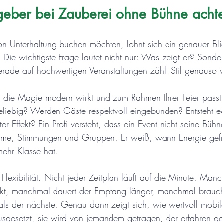
eber bei Zauberei ohne Bühne achte
n Unterhaltung buchen möchten, lohnt sich ein genauer Bli
. Die wichtigste Frage lautet nicht nur: Was zeigt er? Sonde
ade auf hochwertigen Veranstaltungen zählt Stil genauso v
 die Magie modern wirkt und zum Rahmen Ihrer Feier passt.
beliebig? Werden Gäste respektvoll eingebunden? Entsteht ec
er Effekt? Ein Profi versteht, dass ein Event nicht seine Bühn
Räume, Stimmungen und Gruppen. Er weiß, wann Energie gefr
ehr Klasse hat.
 Flexibilität. Nicht jeder Zeitplan läuft auf die Minute. Man
kt, manchmal dauert der Empfang länger, manchmal braucht
ls der nächste. Genau dann zeigt sich, wie wertvoll mobil
ausgesetzt, sie wird von jemandem getragen, der erfahren ge