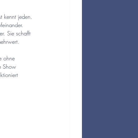
st kennt jeden. 
feinander. 
. Sie schafft 
ehrwert.
e ohne 
ne Show 
tioniert 