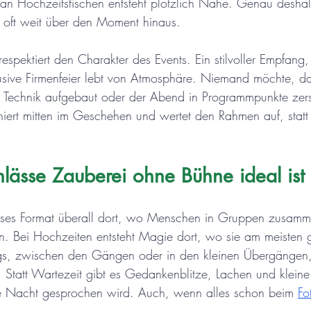
n Hochzeitstischen entsteht plötzlich Nähe. Genau deshalb
 oft weit über den Moment hinaus.
spektiert den Charakter des Events. Ein stilvoller Empfang,
usive Firmenfeier lebt von Atmosphäre. Niemand möchte, das
, Technik aufgebaut oder der Abend in Programmpunkte zers
iert mitten im Geschehen und wertet den Rahmen auf, statt 
lässe Zauberei ohne Bühne ideal ist
ieses Format überall dort, wo Menschen in Gruppen zusamme
n. Bei Hochzeiten entsteht Magie dort, wo sie am meisten 
, zwischen den Gängen oder in den kleinen Übergängen, 
ht. Statt Wartezeit gibt es Gedankenblitze, Lachen und klei
die Nacht gesprochen wird. Auch, wenn alles schon beim 
Fo