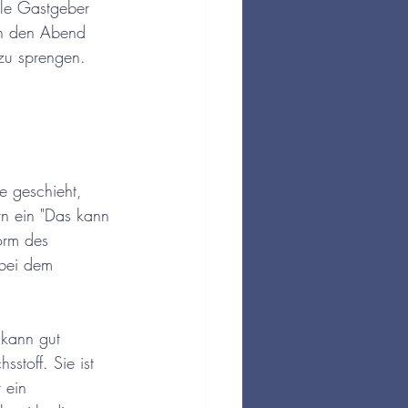
ele Gastgeber 
in den Abend 
 zu sprengen. 
e geschieht, 
rn ein "Das kann 
orm des 
 bei dem 
 kann gut 
stoff. Sie ist 
 ein 