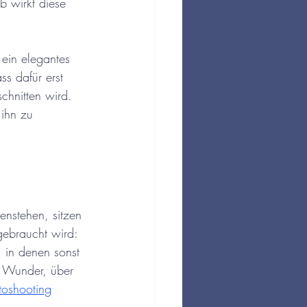
 wirkt diese 
 ein elegantes 
s dafür erst 
chnitten wird. 
ihn zu 
nstehen, sitzen 
gebraucht wird: 
in denen sonst 
ne Wunder, über 
toshooting