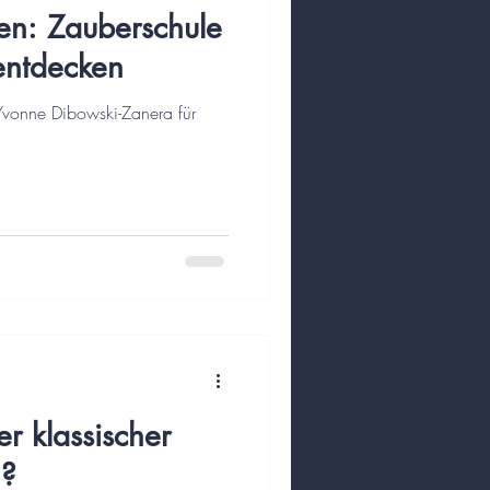
en: Zauberschule
entdecken
Yvonne Dibowski-Zanera für
r klassischer
n?