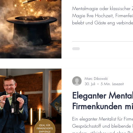
Mentalmagie oder klassischer 
Magie Ihre Hochzeit, Firmenfeie
belebt und Gäste eng verbinde
Marc Dibowski
30. Juli
5 Min. Lesezeit
Eleganter Mentali
Firmenkunden mit
Ein eleganter Mentalist für Fi
Gesprächsstoff und bleibende 