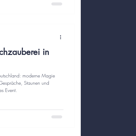
schzauberei in
Deutschland: moderne Magie
t Gespräche, Staunen und
es Event.