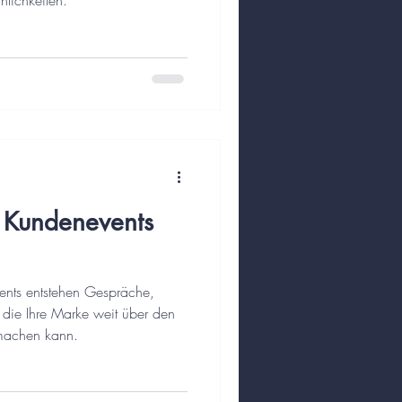
nlichkeiten.
 Kundenevents
ents entstehen Gespräche,
die Ihre Marke weit über den
machen kann.