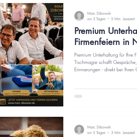
Marc Dibowski
vor 3 Tagen
5 Min. Lesezeit
Premium Unterhal
Firmenfeiern in
Premium Unterhaltung für Ihre
Tischmagie schafft Gespräche
Erinnerungen - direkt bei Ihren 
Marc Dibowski
vor 5 Tagen
3 Min. Lesezeit