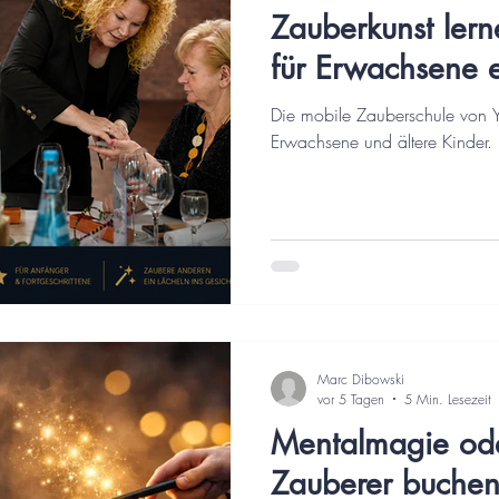
Zauberkunst lern
für Erwachsene 
Die mobile Zauberschule von 
Erwachsene und ältere Kinder.
Marc Dibowski
vor 5 Tagen
5 Min. Lesezeit
Mentalmagie ode
Zauberer buche