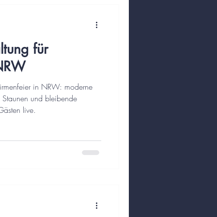
tung für
 NRW
 Firmenfeier in NRW: moderne
, Staunen und bleibende
Gästen live.