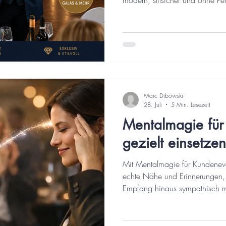
modern, stilsicher und ohne Pei
Marc Dibowski
28. Juli
5 Min. Lesezeit
Mentalmagie für
gezielt einsetzen
Mit Mentalmagie für Kundenev
echte Nähe und Erinnerungen, 
Empfang hinaus sympathisch 