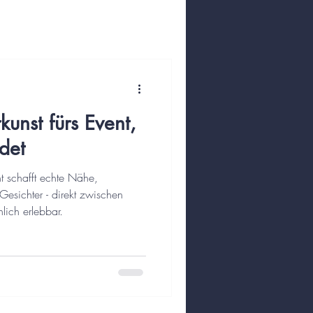
unst fürs Event,
det
t schafft echte Nähe,
esichter - direkt zwischen
nlich erlebbar.