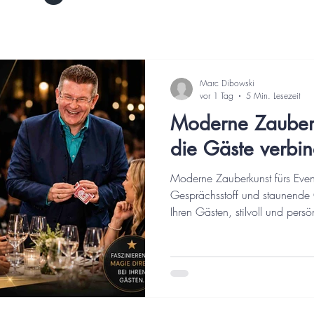
Marc Dibowski
vor 1 Tag
5 Min. Lesezeit
Moderne Zauberk
die Gäste verbin
Moderne Zauberkunst fürs Even
Gesprächsstoff und staunende G
Ihren Gästen, stilvoll und persö