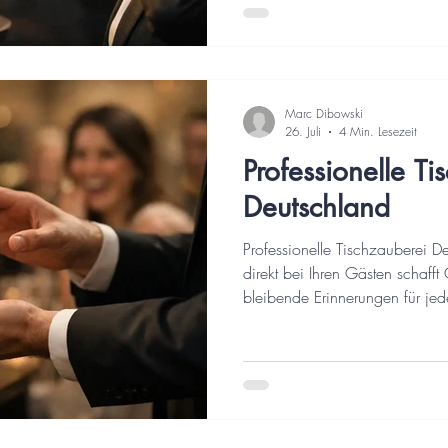
Marc Dibowski
26. Juli
4 Min. Lesezeit
Professionelle Ti
Deutschland
Professionelle Tischzauberei 
direkt bei Ihren Gästen schaff
bleibende Erinnerungen für jed