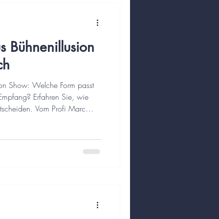
s Bühnenillusion
ch
sion Show: Welche Form passt
 Empfang? Erfahren Sie, wie
scheiden. Vom Profi Marc