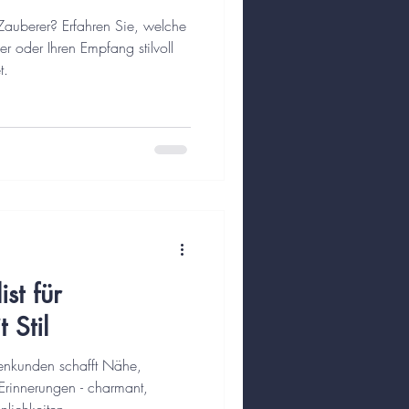
Zauberer? Erfahren Sie, welche
r oder Ihren Empfang stilvoll
t.
st für
 Stil
rmenkunden schafft Nähe,
Erinnerungen - charmant,