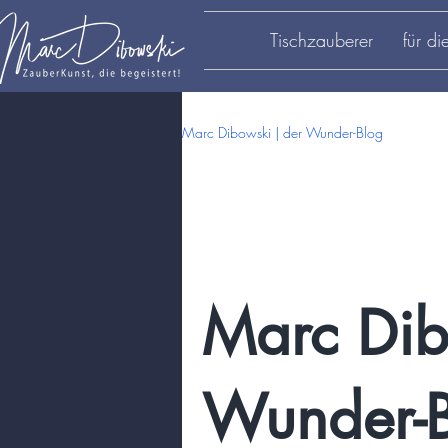
Tischzauberer
für d
Marc Dibowski | der Wunder-Blog
Marc Dib
Wunder-