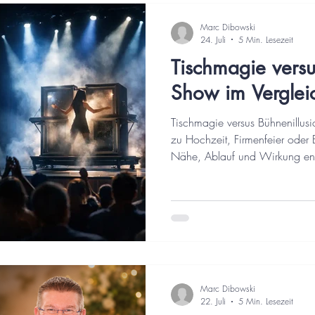
Marc Dibowski
24. Juli
5 Min. Lesezeit
Tischmagie versu
Show im Verglei
Tischmagie versus Bühnenillu
zu Hochzeit, Firmenfeier oder
Nähe, Ablauf und Wirkung ent
Dibowski.
Marc Dibowski
22. Juli
5 Min. Lesezeit