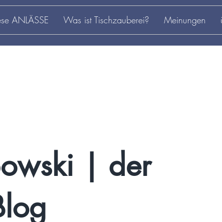
iese ANLÄSSE
Was ist Tischzauberei?
Meinungen
owski | der
Blog