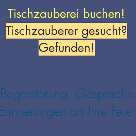
Tischzauberei buchen!
Tischzauberer gesucht?
Gefunden!
Begeisterung. Gespräche
Erinnerungen an Ihre Feier