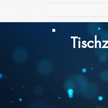
Tischzauberer
für d
Tischz