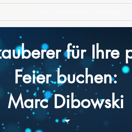
iese ANLÄSSE
Was ist Tischzauberei?
Meinungen
auberer für Ihre 
Feier buchen:
Marc Dibowski