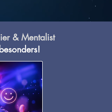
er & Mentalist
besonders!