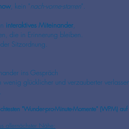
how
, kein "
nach-vorne-starren
".
ein
interaktives Miteinander
,
n, die in Erinnerung bleiben.
er Sitzordnung.
nander ins Gespräch
n wenig glücklicher und verzauberter verlasse
.
 dichtesten "Wunder-pro-Minute-Momente" (WPM) au
us allernächster Nähe: