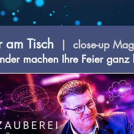
r am Tisch
| close-up Magi
der machen Ihre Feier ganz 