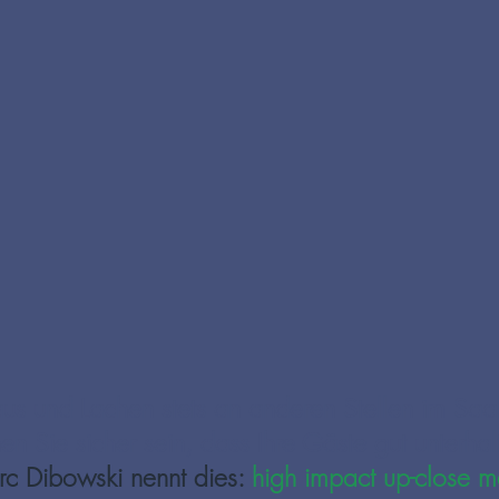
s und Lachen stets an anderen Stellen im Saa
en Sie sicher sein, dass Ihre Gäste gut unterhal
c Dibowski nennt dies:
high impact up-close m