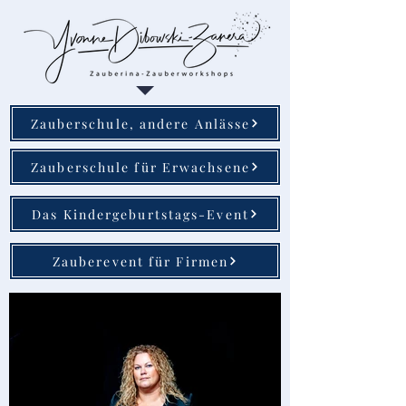
Zauberschule, andere Anlässe
Zauberschule für Erwachsene
Das Kindergeburtstags-Event
Zauberevent für Firmen