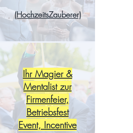
(HochzeitsZauberer)
Ihr Magier &
Mentalist zur
Firmenfeier,
Betriebsfest
Event, Incentive