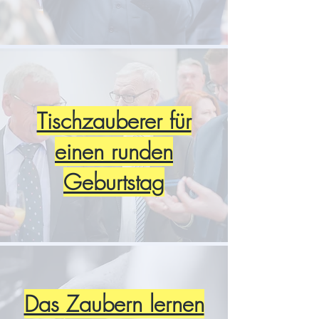
Tischzauberer für
einen runden
Geburtstag
Das Zaubern lernen