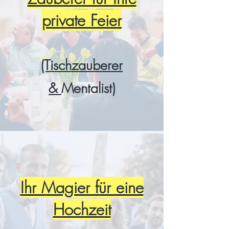
private Feier
(Tischzauberer
&
Mentalist)
Ihr Magier für eine
Hochzeit