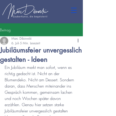
Beitrag
Marc Dibowski
6. Juli
5 Min. Lesezeit
Jubiläumsfeier unvergesslich
gestalten - Ideen
Ein Jubiläum merkt man sofort, wenn es 
richtig gedacht ist. Nicht an der 
Blumendeko. Nicht am Dessert. Sondern 
daran, dass Menschen miteinander ins 
Gespräch kommen, gemeinsam lachen 
und noch Wochen später davon 
erzählen. Genau hier setzen starke 
Jubiläumsfeier unvergesslich gestalten 