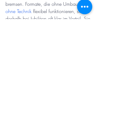
bremsen. Formate, die ohne Umbau und 
ohne Technik
 flexibel funktionieren, sind 
deshalb bei Jubiläen oft klar im Vorteil. Sie 
passen sich dem Abend an, statt ihn zu 
dominieren.
Ebenso wichtig ist die Frage nach dem 
Publikum. Sind viele internationale Gäste 
dabei? Gibt es mehrere Generationen? Ist 
die Gruppe eher extrovertiert oder 
zurückhaltend? Gute Unterhaltung ist nicht 
nur beeindruckend, sondern 
anpassungsfähig. Sie funktioniert 
sprachlich, kulturell und situativ.
Warum moderne 
Tischzauberei auf Jubiläen 
so stark wirkt