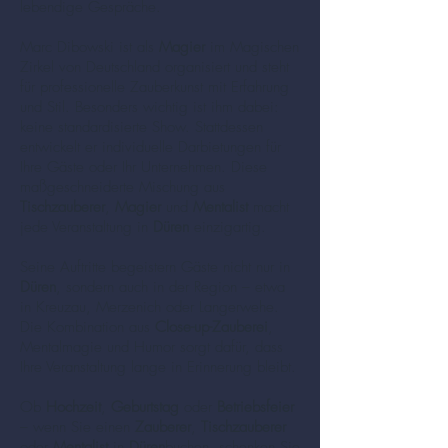
lebendige Gespräche.
Marc Dibowski ist als
Magier
im Magischen
Zirkel von Deutschland organisiert und steht
für professionelle Zauberkunst mit Erfahrung
und Stil. Besonders wichtig ist ihm dabei:
keine standardisierte Show. Stattdessen
entwickelt er individuelle Darbietungen für
Ihre Gäste oder Ihr Unternehmen. Diese
maßgeschneiderte Mischung aus
Tischzauberer
,
Magier
und
Mentalist
macht
jede Veranstaltung in
Düren
einzigartig.
Seine Auftritte begeistern Gäste nicht nur in
Düren
, sondern auch in der Region – etwa
in Kreuzau, Merzenich oder Langerwehe.
Die Kombination aus
Close-up-Zauberei
,
Mentalmagie und Humor sorgt dafür, dass
Ihre Veranstaltung lange in Erinnerung bleibt.
Ob
Hochzeit
,
Geburtstag
oder
Betriebsfeier
– wenn Sie einen
Zauberer
,
Tischzauberer
oder
Mentalist
in
Düren
buchen, schenken Sie