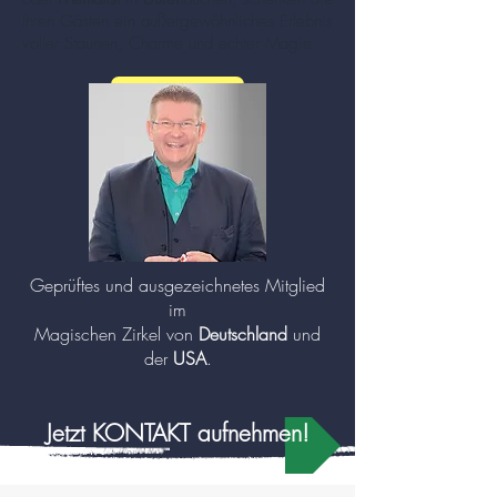
Ihren Gästen ein außergewöhnliches Erlebnis
voller Staunen, Charme und echter Magie.
mehr zu Zauberer und Mentalisten (Klick!)
Geprüftes und ausgezeichnetes Mitglied
im
Magischen Zirkel von
Deutschland
und
der
USA
.
Jetzt KONTAKT aufnehmen!