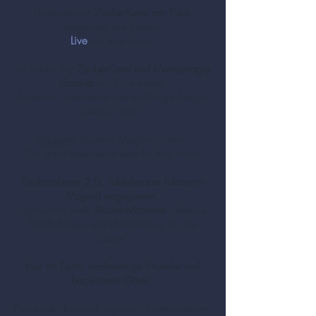
Unglaubliche
ZauberKunst am Tisch
begeistert Ihre Gäste!
Live
auf Ihrer Feier!
So haben Sie
ZauberKunst und Mentalmagie
close-up
noch nie erlebt.
Moderne, charmante und vielfältige Magie
GANZ NAH!
Zauberer
buchen. Magier mieten.
Die ganz besondere Idee für Ihre Feier!
Tischzauberer 2.0. Tablehopper (close-up-
Magier) engagieren.
Unglaublich viele
Staune-Momente
inklusive.
100% Magie und Unterhaltung für Ihre
Gäste.
Nur Ihr Tisch, hochwertige Wunder und
begeisterte Gäste.
Ganz nah dran und unglaublich unterhaltsam.