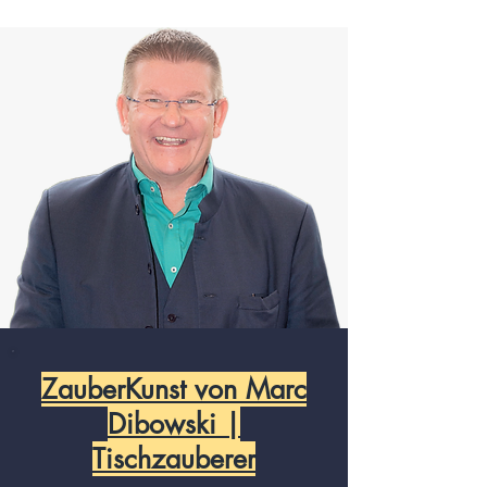
ZauberKunst von Marc
Dibowski |
Tischzauberer