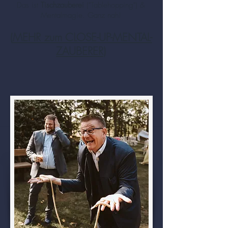
Das ist
Tischzauberei
("Tablehopping") &
Mentalmagie. Ganz nah!
(
MEHR zum CLOSE-UP-MENTAL-
ZAUBERER
)