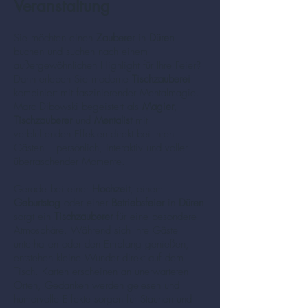
Veranstaltung
Sie möchten einen
Zauberer
in
Düren
buchen und suchen nach einem
außergewöhnlichen Highlight für Ihre Feier?
Dann erleben Sie moderne
Tischzauberei
kombiniert mit faszinierender Mentalmagie.
Marc Dibowski begeistert als
Magier
,
Tischzauberer
und
Mentalist
mit
verblüffenden Effekten direkt bei Ihren
Gästen – persönlich, interaktiv und voller
überraschender Momente.
Gerade bei einer
Hochzeit
, einem
Geburtstag
oder einer
Betriebsfeier
in
Düren
sorgt ein
Tischzauberer
für eine besondere
Atmosphäre. Während sich Ihre Gäste
unterhalten oder den Empfang genießen,
entstehen kleine Wunder direkt auf dem
Tisch. Karten erscheinen an unerwarteten
Orten, Gedanken werden gelesen und
humorvolle Effekte sorgen für Staunen und