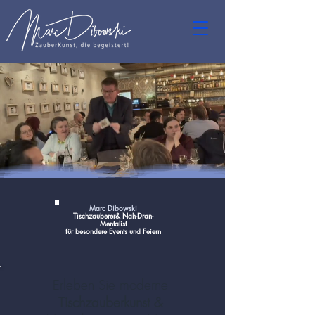
Marc Dibowski
Tischzauberer& Nah-Dran-
Mentalist
für besondere Events und Feiern
Erleben Sie moderne
Tischzauberkunst &