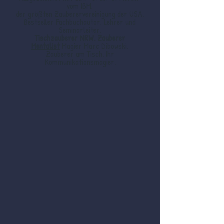
vom IBM,
der größten Zauberervereinigung der USA.
Bestseller Fachbuchautor, Lehrer und
Seminarleiter.
Tischzauberer NRW. Zauberer
Mentalist
Magier Marc Dibowski.
Zauberer am Tisch. Ihr
Kommunikationsmagier.