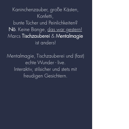
Kaninchenzauber, große Kästen,
Konfetti,
bunte Tücher und Peinlichkeiten?
Nö
. Keine Bange,
d
as war gestern!
Marcs
Tischzauberei
&
Mentalmagie
ist anders!
Mentalmagie, Tischzauberei und (fast)
echte Wunder - live.
Interaktiv, stilsicher und stets mit
freudigen Gesichtern.