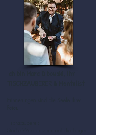
Ich bin Marc Dibo
wski,
I
h
r
TISCHZAUBERER & Mentalist
Erinnerungen sind die Seele Ihrer
Feier.
Tischzauberei:
Starke Wunder zum "auf die Finger