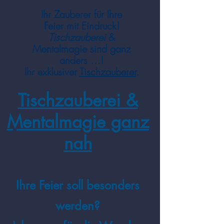
Ihr Zauberer für Ihre
Feier
mit
Eindruck
!
Tischzauberei
&
Mentalmagie
sind
ganz
anders …!
Ihr exklusiver
Tischzauberer
.
Tischzauberei &
Mentalmagie ganz
nah
Ihre Feier soll besonders
werden?