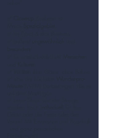
sehen".
✅
Close-up
Zauberei ist
Marcs
Spezialgebiet
.
✅ für Privat & das Business
✅ äußerst
ungewöhnlich
und
besonders
!
✅ für unterschiedlichste
Menschen
und
Kulturen
✅
inmitten
Ihrer Gäste, ohne Bühne
✅ eine der höchsten
Wunder-pro-
Minute
(WPM) Darbietungen, die es
auf dem Markt gibt
✅ keine Show von der Stange,
sondern hoch
individuell
für Ihre
Gäste oder die Firma oder den
Verein! Mit Emotionen und Botschaft
- und ganz persönlichen
Erinnerungen!