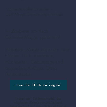
Momente voller Wunder –
weil Magie Erinnerungen schafft.
Ihr
Zauberer am Tisch
.
Exklusive Magie, ganz nah!
Interaktive Magie direkt bei Ihren
Gästen. Für Firmenfeiern,
Hochzeiten, Geburtstage und
besondere Anlässe. Ohne
Peinlichkeiten
.
unverbindlich anfragen!
Träger der "Goldenen Nadel" des
Magischen
Zirkels von Deutschland.
Au
sgezeichnet mit dem
"Order of Merlin"