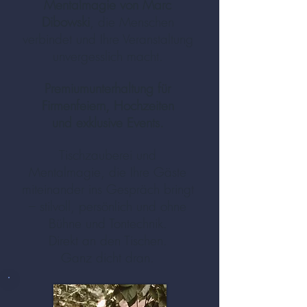
Mentalmagie von Marc
Dibowski
, die Menschen
verbindet und Ihre Veranstaltung
unvergesslich macht.
Premiumunterhaltung für
Firmenfeiern, Hochzeiten
und exklusive Events.
Tischzauberei und
Mentalmagie, die Ihre Gäste
miteinander ins Gespräch bringt
– stilvoll, persönlich und ohne
Bühne und Tontechnik.
Direkt an den Tischen.
Ganz dicht dran.