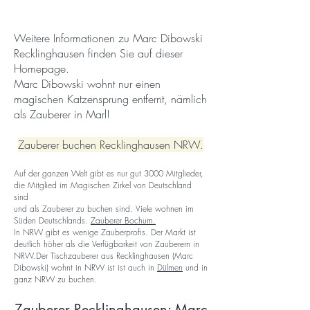
Weitere Informationen zu Marc Dibowski
Recklinghausen finden Sie auf dieser
Homepage.
Marc Dibowski wohnt nur einen
magischen Katzensprung entfernt, nämlich
als Zauberer in Marl!
Zauberer buchen Recklinghausen NRW.
Auf der ganzen Welt gibt es nur gut 3000 Mitglieder,
die Mitglied im Magischen Zirkel von Deutschland
sind
und als Zauberer zu buchen sind. Viele wohnen im
Süden Deutschlands.
Zauber
er Bochum.
In NRW gibt es wenige Zauberprofis. Der Markt ist
deutlich höhe
r als die Verfügbarkeit von Zauberern in
NRW.Der Tischzauberer aus Recklinghausen (Marc
Dibowski) wohnt in NRW ist ist auch in
Dülmen
und in
ganz NRW zu buchen.
Zauberer Recklinghausen: Marc