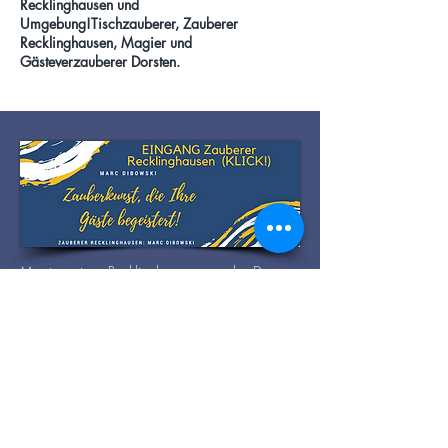
Recklinghausen und
Umgebung!Tischzauberer, Zauberer
Recklinghausen, Magier und
Gästeverzauberer Dorsten.
Magier in Recklinghausen und Dorsten,
Zauberer Marl, Borken. Zauberer für
Gelsenkirchen, Kirchhellen, Zauberer Wesel.
Zauberkünstler in Marl, Bottrop. Zauberer
engagieren. Diese Seite wurde eingerichtet von
Zauberer Marc Dibowski für die Stadt
Recklinghausen, Marl und Umgebung.