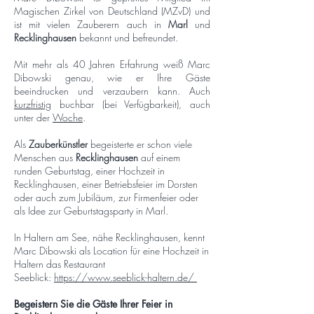
Magischen Zirkel von Deutschland (MZvD) und
ist mit vielen Zauberern auch in
Marl
und
Recklinghausen
bekannt und befreundet.
Mit mehr als 40 Jahren Erfahrung weiß Marc
Dibowski genau, wie er Ihre Gäste
beeindrucken und verzaubern kann. Auch
kurzfristig
buchbar (bei Verfügbarkeit), auch
unter der
Woche
.
Als
Zauberkünstler
begeisterte er schon viele
Menschen aus
Recklinghausen
auf einem
runden Geburtstag, einer Hochzeit in
Recklinghausen, einer Betriebsfeier im Dorsten
oder auch zum Jubiläum, zur Firmenfeier oder
als Idee zur Geburtstagsparty in Marl.
In Haltern am See, nähe Recklinghausen, kennt
Marc Dibowski als Location für eine Hochzeit in
Haltern das Restaurant
Seeblick:
https://www.seeblick-haltern.de/
Begeistern Sie die Gäste Ihrer Feier in