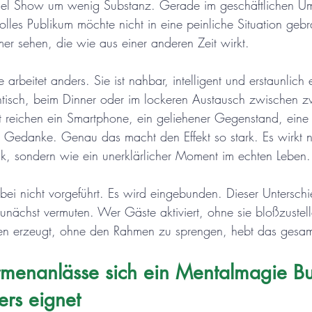
viel Show um wenig Substanz. Gerade im geschäftlichen Um
volles Publikum möchte nicht in eine peinliche Situation geb
r sehen, die wie aus einer anderen Zeit wirkt.
beitet anders. Sie ist nahbar, intelligent und erstaunlich 
ehtisch, beim Dinner oder im lockeren Austausch zwischen z
reichen ein Smartphone, ein geliehener Gegenstand, eine f
 Gedanke. Genau das macht den Effekt so stark. Es wirkt n
ück, sondern wie ein unerklärlicher Moment im echten Leben.
ei nicht vorgeführt. Es wird eingebunden. Dieser Unterschie
 zunächst vermuten. Wer Gäste aktiviert, ohne sie bloßzustel
en erzeugt, ohne den Rahmen zu sprengen, hebt das gesam
rmenanlässe sich ein Mentalmagie Bu
ers eignet