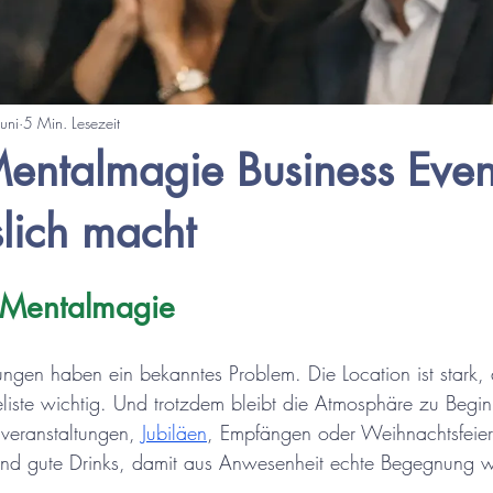
uni
5 Min. Lesezeit
ntalmagie Business Even
lich macht
r Mentalmagie
tungen haben ein bekanntes Problem. Die Location ist stark,
liste wichtig. Und trotzdem bleibt die Atmosphäre zu Begin
veranstaltungen, 
Jubiläen
, Empfängen oder Weihnachtsfeiern
und gute Drinks, damit aus Anwesenheit echte Begegnung w