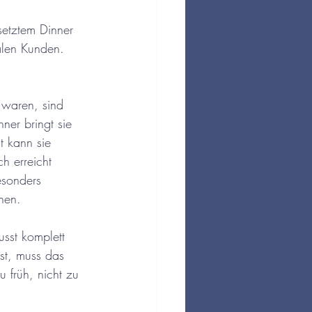
setztem Dinner 
nalen Kunden. 
 waren, sind 
ner bringt sie 
t kann sie 
h erreicht 
esonders 
unen.
sst komplett 
ist, muss das 
 früh, nicht zu 