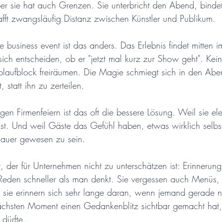
er sie hat auch Grenzen. Sie unterbricht den Abend, bindet
afft zwangsläufig Distanz zwischen Künstler und Publikum.
 business event ist das anders. Das Erlebnis findet mitten 
sich entscheiden, ob er "jetzt mal kurz zur Show geht". Kein 
laufblock freiräumen. Die Magie schmiegt sich in den Abe
 statt ihn zu zerteilen.
n Firmenfeiern ist das oft die bessere Lösung. Weil sie ele
 ist. Und weil Gäste das Gefühl haben, etwas wirklich selbst
hauer gewesen zu sein.
 der für Unternehmen nicht zu unterschätzen ist: Erinnerung
eden schneller als man denkt. Sie vergessen auch Menüs, 
 sie erinnern sich sehr lange daran, wenn jemand gerade n
chsten Moment einen Gedankenblitz sichtbar gemacht hat,
 dürfte.