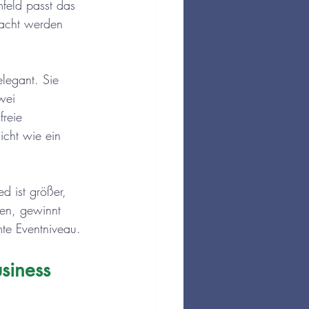
feld passt das 
racht werden 
elegant. Sie 
wei 
reie 
icht wie ein 
d ist größer, 
len, gewinnt 
te Eventniveau.
siness 