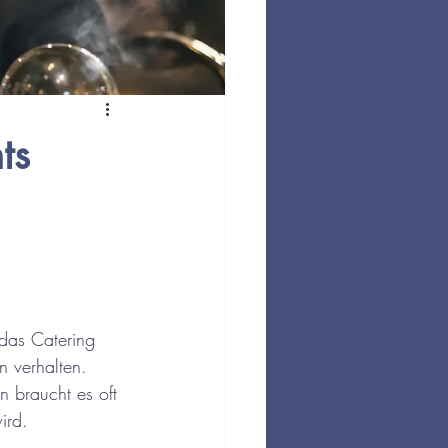
ts
 das Catering 
n verhalten. 
 braucht es oft 
ird.