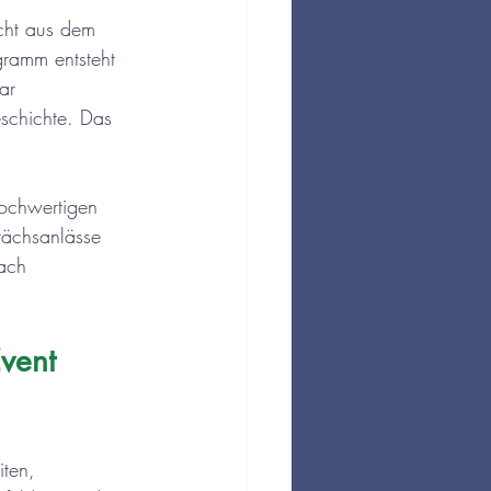
icht aus dem 
gramm entsteht 
ar 
schichte. Das 
hochwertigen 
rächsanlässe 
fach 
vent 
iten, 