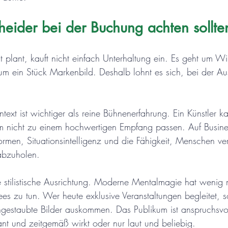
eider bei der Buchung achten sollte
t plant, kauft nicht einfach Unterhaltung ein. Es geht um W
um ein Stück Markenbild. Deshalb lohnt es sich, bei der A
text ist wichtiger als reine Bühnenerfahrung. Ein Künstler k
em nicht zu einem hochwertigen Empfang passen. Auf Busine
rmen, Situationsintelligenz und die Fähigkeit, Menschen ver
abzuholen.
ie stilistische Ausrichtung. Moderne Mentalmagie hat wenig 
es zu tun. Wer heute exklusive Veranstaltungen begleitet, s
angestaubte Bilder auskommen. Das Publikum ist anspruchsvol
ant und zeitgemäß wirkt oder nur laut und beliebig.