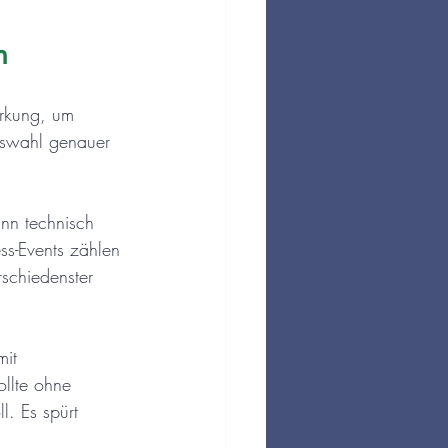
n
irkung, um 
uswahl genauer 
ann technisch 
ss-Events zählen 
schiedenster 
mit 
ollte ohne 
l. Es spürt 