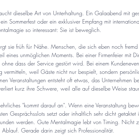
aucht dieselbe Art von Unterhaltung. Ein Galaabend mit ge
s ein Sommerfest oder ein exklusiver Empfang mit internatio
talmagie so interessant: Sie ist beweglich.
gt sie früh für Nähe. Menschen, die sich eben noch fremd
il eines unmöglichen Moments. Bei einer Firmenfeier mit Din
, ohne dass der Service gestört wird. Bei einem Kundeneven
vermitteln, weil Gäste nicht nur bespielt, sondern persönlic
nen Veranstaltungen entsteht oft etwas, das Unternehmen b
erliert kurz ihre Schwere, weil alle auf dieselbe Weise sta
 ehrliches "kommt darauf an". Wenn eine Veranstaltung bewu
ten Gesprächsslots setzt oder inhaltlich sehr dicht getaktet 
unden werden. Gute Mentalmagie lebt von Timing. Nicht zu
Ablauf. Gerade darin zeigt sich Professionalität.