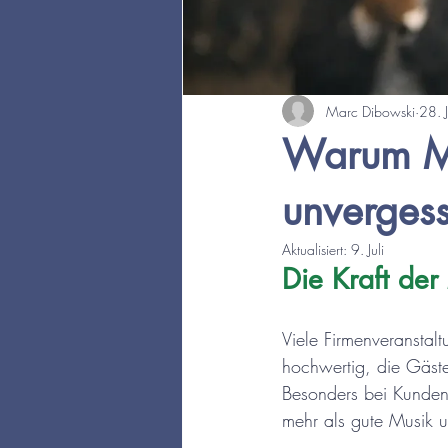
Marc Dibowski
28. J
Warum Me
unvergess
Aktualisiert:
9. Juli
Die Kraft de
Viele Firmenveranstal
hochwertig, die Gäste
Besonders bei Kunden
mehr als gute Musik 