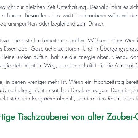
raucht zur gleichen Zeit Unterhaltung. Deshalb lohnt es sich
 schauen. Besonders stark wirkt Tischzauberei während de
rogrammpunkten oder begleitend zum Dinner.
t sie, die erste Lockerheit zu schaffen. Während eines Menü
s Essen oder Gespräche zu stören. Und in Übergangsphase
kleine Lücken auftun, hält sie die Energie oben. Genau dort
Magie steht nicht im Weg, sondern arbeitet für die Atmosphä
le, in denen weniger mehr ist. Wenn ein Hochzeitstag bereit
te Unterhaltung nicht zusätzlich Druck erzeugen. Dann ist ein 
 nicht starr sein Programm abspult, sondern den Raum lesen 
ige Tischzauberei von alter Zauber-