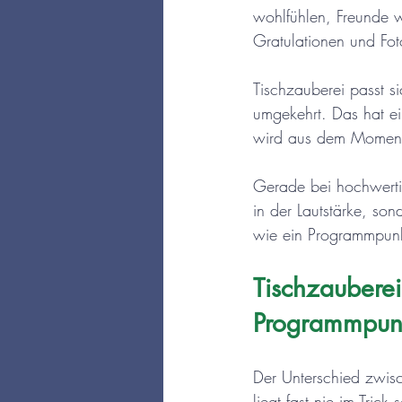
wohlfühlen, Freunde w
Gratulationen und Fot
Tischzauberei passt 
umgekehrt. Das hat ei
wird aus dem Moment g
Gerade bei hochwertig
in der Lautstärke, son
wie ein Programmpunkt
Tischzauberei
Programmpun
Der Unterschied zwisc
liegt fast nie im Tric