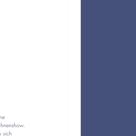
ne 
Bühnenshow. 
n sich 