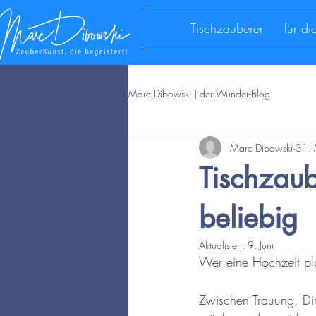
Tischzauberer
für d
Marc Dibowski | der Wunder-Blog
Marc Dibowski
31. 
Tischzaube
beliebig
Aktualisiert:
9. Juni
Wer eine Hochzeit pla
Zwischen Trauung, Din