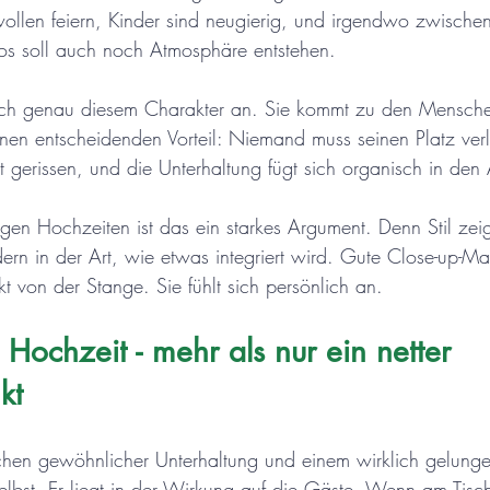
ollen feiern, Kinder sind neugierig, und irgendwo zwische
os soll auch noch Atmosphäre entstehen.
sich genau diesem Charakter an. Sie kommt zu den Mensche
nen entscheidenden Vorteil: Niemand muss seinen Platz ver
erissen, und die Unterhaltung fügt sich organisch in den 
en Hochzeiten ist das ein starkes Argument. Denn Stil zeigt 
dern in der Art, wie etwas integriert wird. Gute Close-up-Ma
 von der Stange. Sie fühlt sich persönlich an.
 Hochzeit - mehr als nur ein netter 
kt
hen gewöhnlicher Unterhaltung und einem wirklich gelunge
k selbst. Er liegt in der Wirkung auf die Gäste. Wenn am Tisch