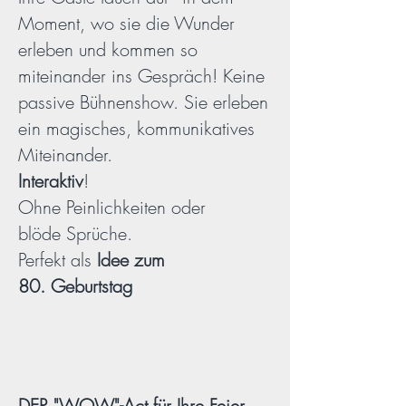
Moment, wo sie die Wunder
erleben und kommen so
miteinander ins Gespräch! Keine
passive Bühnenshow. Sie erleben
ein magisches, kommunikatives
Miteinander.
Interaktiv
!
Ohne Peinlichkeiten oder
blöde Sprüche.
Perfekt als
Idee zum
80.
Geburtstag
DER "WOW"-Act für Ihre Feier