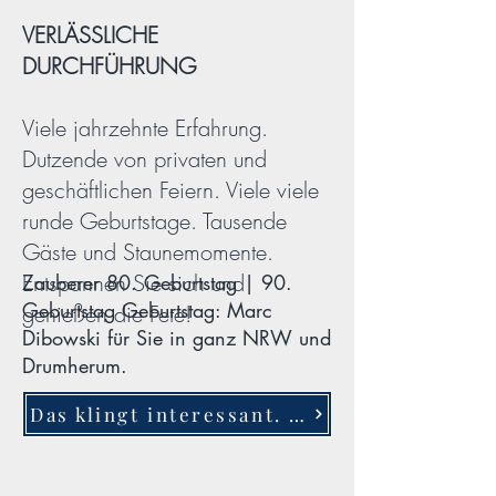
VERLÄSSLICHE
DURCHFÜHRUNG
Viele jahrzehnte Erfahrung.
Dutzende von privaten und
geschäftlichen Feiern. Viele viele
runde Geburtstage. Tausende
Gäste und Staunemomente.
Entspannen Sie sich und
Zauberer
80. Geburtstag
| 90.
Geburtstag Geburtstag:
Marc
genießen die Fete!
Dibowski für Sie in ganz NRW und
Drumherum.
Das klingt interessant. Mehr Infos bitte!