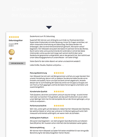
Abend!”
(Zauberer zum Geburtstag, Auszug aus
den
Meinungen zu Marc Dibowski
von:
Melli, Sauerland)