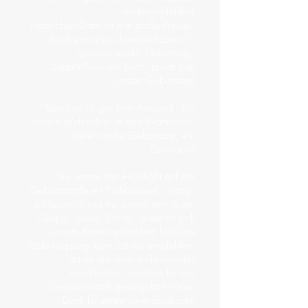
weiterempfehlen!
Herzlichen Dank für die große Freude,
die Sie mir/uns bereitet haben.!”
(privater runder Geburtstag,
Zaubershow am Tisch, privat zum
runden Geburtstag)
“Täuschen ist gar kein Ausdruck; Sie
treiben mich schier in den Wahnsinn!”
(Feier runder Geburtstag, ein
Zuschauer)
“Sie waren das Highlight auf der
Geburtstagsfeier! Professionell, witzig,
schlagfertig und mit einem sehr guten
Gespür, sowie Timing, wann es sich
wo am Besten gezaubert hat! Das
Table-Hopping kann ich nur empfehlen,
da es die Feier nicht komplett
unterbrochen, sondern für viel
Gesprächsstoff gesorgt hat! Vielen
Dank für einen unvergesslichen