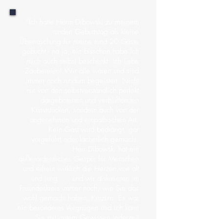
“Ich hatte Herrn Dibowski zu meinem
runden Geburtstag als kleine
Überraschung für meine rund 20 Gäste
gebucht - na ja, ein bisschen habe ich
mich auch selbst beschenkt: Ich liebe
Zaubereien! Wir alle waren und sind
immer noch rundum begeistert. Nicht
nur von den selbstverständlich perfekt
dargebotenen und verblüffenden
Kunststücken, sondern auch von der
angenehmen und empathischen Art.
Kein Gast wird bedrängt, gar
vorgeführt oder lächerlich gemacht.
Herr Dibowski hat ein
außerordentliches Gespür für Menschen
und erfreut wirklich die Herzen von alt
und jung ... und wir diskutieren im
Freundeskreis immer noch, wie Sie das
wohl gemacht haben. Kurzum: Es war
ein besonderes Vergnügen und ich kann
Sie mit gutem Gewissen jederzeit