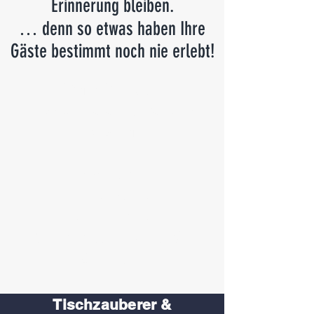
Erinnerung bleiben.
… denn so etwas haben Ihre
Gäste bestimmt noch nie erlebt!
Marc Dibowski
Tischzauberer & Mentalist
ganz nah!
Am Tisch.
Ohne Bühne.
Ohne Peinlichkeiten.
Staunen Sie mal wieder
Bauklötze!
Tischzauberer &