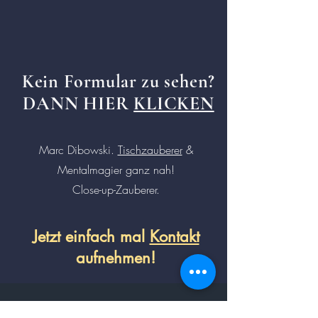
Kein
Formular
zu sehen?
DANN HIER
KLICKEN
Marc Dibowski.
Tischzauberer
&
Mentalmagier ganz nah!
Close-up-Zauberer.
Jetzt einfach mal
Kontakt
aufnehmen!