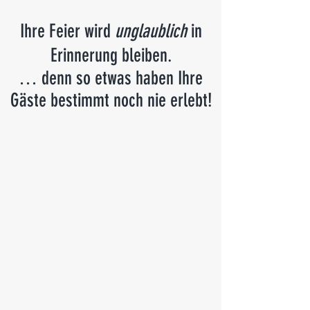
Ihre Feier wird
unglaublich
in
Erinnerung bleiben.
… denn so etwas haben Ihre
Gäste bestimmt noch nie erlebt!
Marc Dibowski
Tischzauberer & Mentalist
ganz nah!
Am Tisch.
Ohne Bühne.
Ohne Peinlichkeiten.
Staunen Sie mal wieder
Bauklötze!