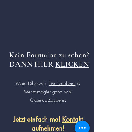
Kein
Formular
zu sehen?
DANN HIER
KLICKEN
Marc Dibowski.
Tischzauberer
&
Mentalmagier ganz nah!
Close-up-Zauberer.
Jetzt einfach mal
Kontakt
aufnehmen!