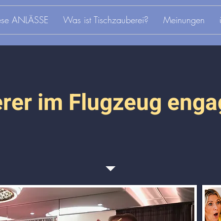
iese ANLÄSSE
Was ist Tischzauberei?
Meinungen
rer im Flugzeug enga