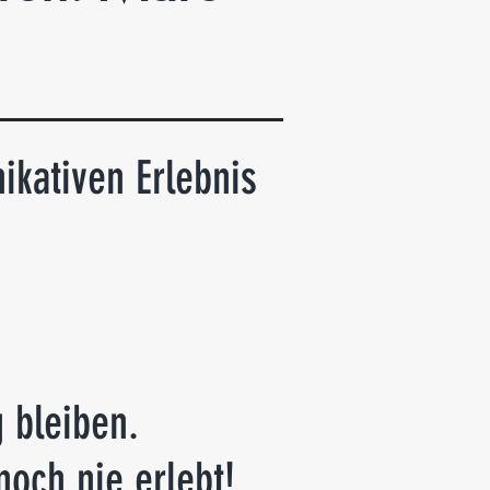
kativen Erlebnis
 bleiben.
och nie erlebt!