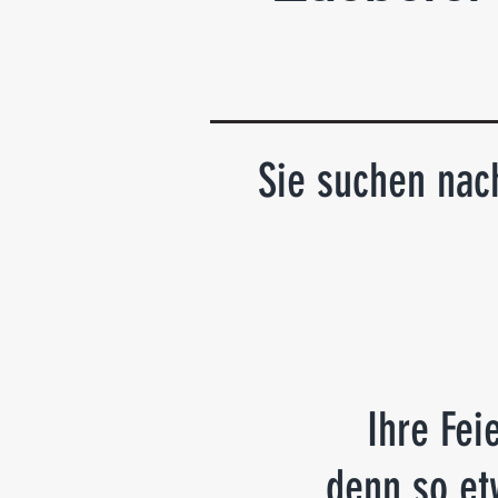
Sie suchen nac
Ihre Fei
… denn so etw