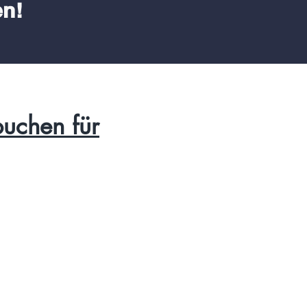
en!
buchen für