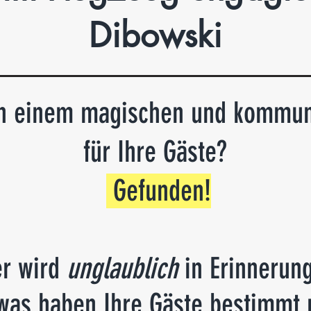
Dibowski
h einem magischen und kommuni
für Ihre Gäste?
Gefunden
!
er wird
unglaublich
in Erinnerung
as haben Ihre Gäste bestimmt n