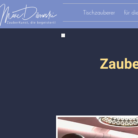
Tischzauberer
für d
Zaube