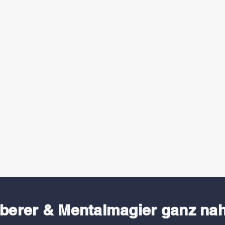
ganz nah!
Am Tisch.
Ohne Bühne.
Ohne Peinlichkeiten.
Staunen Sie mal wieder Bauklötz
uberer &
Mentalmagier
ganz na