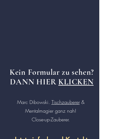
Kein
Formular
zu sehen?
DANN HIER
KLICKEN
Marc Dibowski.
Tischzauberer
&
Mentalmagier ganz nah!
Close-up-Zauberer.