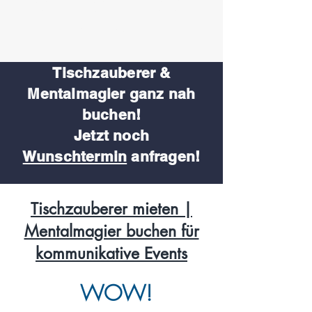
Staunen Sie mal wieder
Bauklötze!
Tischzauberer &
Mentalmagier
ganz nah
buchen!
Jetzt noch
Wunschtermin
anfragen!
Tischzauberer mieten |
Mentalmagier buchen für
kommunikative Events
WOW!