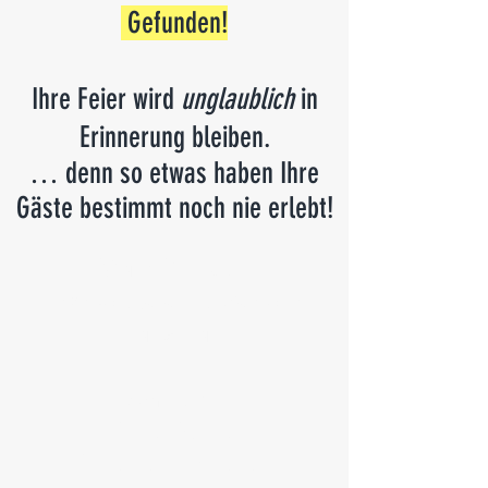
Gefunden
!
Ihre Feier wird
unglaublich
in
Erinnerung bleiben.
… denn so etwas haben Ihre
Gäste bestimmt noch nie erlebt!
Marc Dibowski
Tischzauberer & Mentalist
ganz nah!
Am Tisch.
Ohne Bühne.
Ohne Peinlichkeiten.