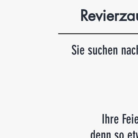
Revierza
Sie suchen nac
Ihre Fei
… denn so etw