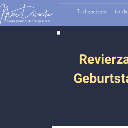
Tischzauberer
für d
Revierz
Geburtst