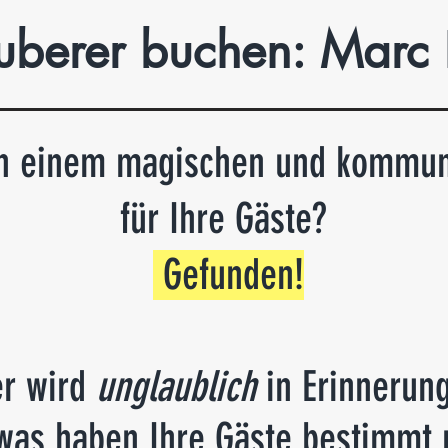
uberer buchen: Marc
h einem magischen und kommuni
für Ihre Gäste?
Gefunden
!
er wird
unglaublich
in Erinnerung
as haben Ihre Gäste bestimmt n