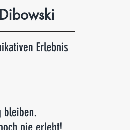
 Dibowski
kativen Erlebnis
 bleiben.
och nie erlebt!