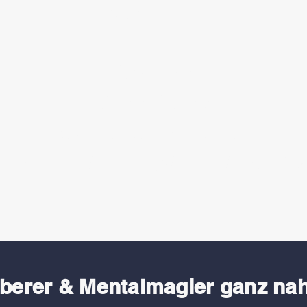
ganz nah!
Am Tisch.
Ohne Bühne.
Ohne Peinlichkeiten.
Staunen Sie mal wieder Bauklötz
uberer &
Mentalmagier
ganz na