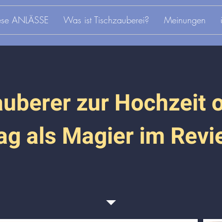
iese ANLÄSSE
Was ist Tischzauberei?
Meinungen
auberer zur Hochzeit 
ag als Magier im Revi