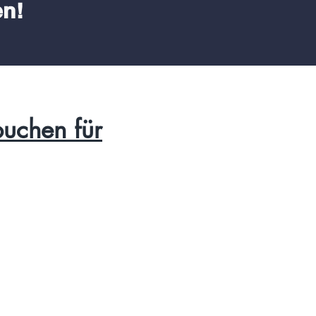
en!
buchen für