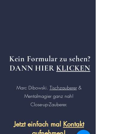
Kein
Formular
zu sehen?
DANN HIER
KLICKEN
Marc Dibowski.
Tischzauberer
&
Mentalmagier ganz nah!
Close-up-Zauberer.
Jetzt einfach mal
Kontakt
aufnehmen!