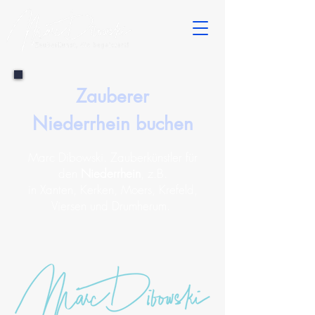
Zauberer
Niederrhein buchen
Marc Dibowski. Zauberkünstler für
den
Niederrhein
, z.B.
in Xanten, Kerken, Moers, Krefeld,
Viersen und Drumherum.