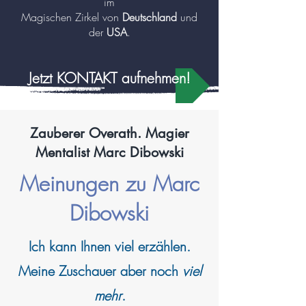
im
Magischen Zirkel von
Deutschland
und
der
USA
.
Jetzt KONTAKT aufnehmen!
Zauberer Overath. Magier
Mentalist Marc Dibowski
Meinungen zu Marc
Dibowski
Ich kann
Ihnen viel erzählen.
Meine Zuschauer aber noch
viel
mehr
.