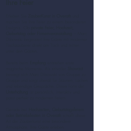
Ihre Feier
Erleben Sie
ZauberKunst in Overath
und
machen Sie Ihre Feier zu einem besonderen
Ereignis. Ob
private Feier, Hochzeit,
Geburtstag oder Firmenveranstaltung
– Marc
Dibowski begeistert Ihre Gäste mit moderner
Tischzauberei direkt am Tisch und mitten
unter den Gästen.
Bereits beim
Empfang
entstehen erste
magische Momente. Als stilvoller
Showact
bewegt sich Marc Dibowski von Gruppe zu
Gruppe und sorgt überall für Staunen, Lachen
und lebendige Gespräche. Diese Form der
Unterhaltung
ist persönlich, interaktiv und
passt perfekt zu modernen Feiern.
Gerade bei
Hochzeiten, Geburtstagsfeiern
oder Betriebsfesten in Overath
schafft diese
Art der Zauberkunst eine besondere
Atmosphäre. Ihre Gäste erleben