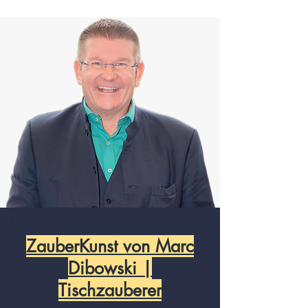
ZauberKunst von Marc
Dibowski |
Tischzauberer