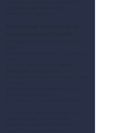
faszinierende Wunder aus nächster Nähe –
und genau diese Nähe sorgt für
unvergessliche Reaktionen.
Showact und Unterhaltung für
Veranstaltungen in Overath
✔️ Magische Momente direkt bei Ihren
Gästen
✔️ Interaktive Unterhaltung mit Charme und
Humor
✔️ Stilvoller
Showact für Hochzeiten,
Geburtstage und Firmenfeiern
✔️ Flexible Einbindung bei Empfang, Dinner
oder Party
✔️ Persönliche Darbietungen statt einer
klassischen Bühnenshow
✔️ ZauberKunst ohne peinliche Situationen
Ein Zuschauer schrieb nach einer Feier:
„Unglaublich nah, sehr stilvoll und
gleichzeitig unglaublich unterhaltsam –
unsere Gäste waren begeistert!“