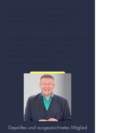
Marc Dibowski ist
geprüftes Mitglied im
Magischen Zirkel von Deutschland
und
begeistert seit vielen Jahren Gäste auf
Veranstaltungen in ganz Deutschland.
Ob
Hochzeit, Geburtstag oder Betriebsfeier
in Overath
– mit diesem besonderen
Showact und dieser hochwertigen
Unterhaltung
wird Ihre Feier garantiert
magisch und unvergesslich
.
mehr zu Zauberer und Mentalisten (Klick!)
Geprüftes und ausgezeichnetes Mitglied