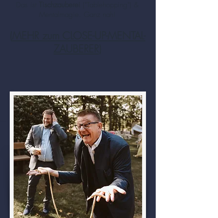
Das ist
Tischzauberei
("Tablehopping") &
Mentalmagie. Ganz nah!
(
MEHR zum CLOSE-UP-MENTAL-
ZAUBERER
)