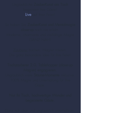
Unglaubliche
ZauberKunst am Tisch
begeistert Ihre Gäste!
Live
auf Ihrer Feier!
So haben Sie
ZauberKunst und Mentalmagie
close-up
noch nie erlebt.
Moderne, charmante und vielfältige Magie
GANZ NAH!
Zauberer
buchen. Magier mieten.
Die ganz besondere Idee für Ihre Feier!
Tischzauberer 2.0. Tablehopper (close-up-
Magier) engagieren.
Unglaublich viele
Staune-Momente
inklusive.
100% Magie und Unterhaltung für Ihre
Gäste.
Nur Ihr Tisch, hochwertige Wunder und
begeisterte Gäste.
Ganz nah dran und unglaublich unterhaltsam.