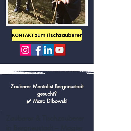
KONTAKT zum Tischzauberer
Zauberer Mentalist Bergneustadt
gesucht?
✔️ Marc Dibowski
Zauberer & Tischzauberer
in Bergneustadt – Magier