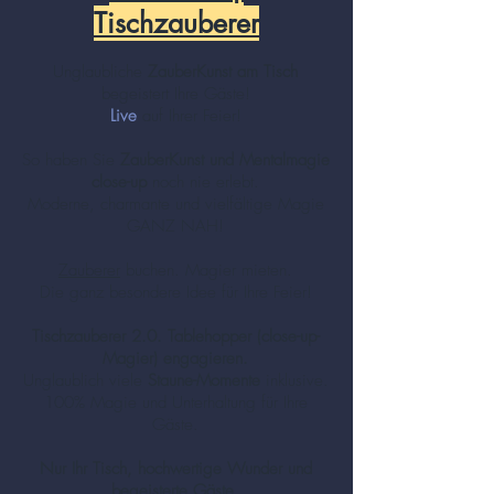
Tischzauberer
Unglaubliche
ZauberKunst am Tisch
begeistert Ihre Gäste!
Live
auf Ihrer Feier!
So haben Sie
ZauberKunst und Mentalmagie
close-up
noch nie erlebt.
Moderne, charmante und vielfältige Magie
GANZ NAH!
Zauberer
buchen. Magier mieten.
Die ganz besondere Idee für Ihre Feier!
Tischzauberer 2.0. Tablehopper (close-up-
Magier) engagieren.
Unglaublich viele
Staune-Momente
inklusive.
100% Magie und Unterhaltung für Ihre
Gäste.
Nur Ihr Tisch, hochwertige Wunder und
begeisterte Gäste.