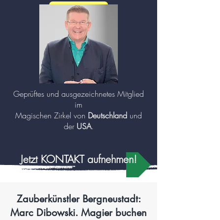
mehr zu Zauberer und Mentalisten (Klick!)
Geprüftes und ausgezeichnetes Mitglied
im
Magischen Zirkel von
Deutschland
und
der
USA
.
Jetzt KONTAKT aufnehmen!
Zauberkünstler Bergneustadt:
Marc Dibowski. Magier buchen