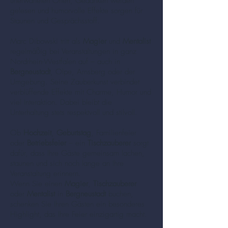
unerwarteten Orten, Gedanken werden
gelesen und humorvolle Effekte sorgen für
Staunen und Gesprächsstoff.
Marc Dibowski tritt als
Magier
und
Mentalist
regelmäßig bei Veranstaltungen in ganz
Nordrhein-Westfalen auf – auch in
Bergneustadt
, Olpe, Arnsberg oder der
Umgebung. Seine Zauberkunst verbindet
verblüffende Effekte mit Charme, Humor und
viel Interaktion. Dabei bleibt die
Unterhaltung stets respektvoll und stilvoll.
Ob
Hochzeit
,
Geburtstag
, Familienfeier
oder
Betriebsfeier
– ein
Tischzauberer
sorgt
dafür, dass Ihre Gäste gemeinsam lachen,
staunen und sich noch lange an Ihre
Veranstaltung erinnern.
Wenn Sie einen
Magier
,
Tischzauberer
oder
Mentalist
in
Bergneustadt
buchen,
schenken Sie Ihren Gästen ein besonderes
Highlight, das Ihre Feier einzigartig macht.