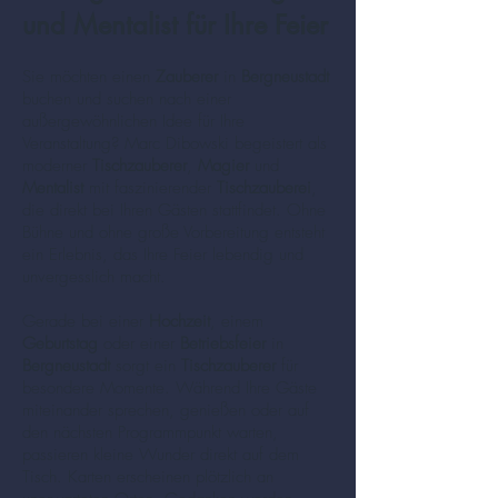
und Mentalist für Ihre Feier
Sie möchten einen
Zauberer
in
Bergneustadt
buchen und suchen nach einer
außergewöhnlichen Idee für Ihre
Veranstaltung? Marc Dibowski begeistert als
moderner
Tischzauberer
,
Magier
und
Mentalist
mit faszinierender
Tischzauberei
,
die direkt bei Ihren Gästen stattfindet. Ohne
Bühne und ohne große Vorbereitung entsteht
ein Erlebnis, das Ihre Feier lebendig und
unvergesslich macht.
Gerade bei einer
Hochzeit
, einem
Geburtstag
oder einer
Betriebsfeier
in
Bergneustadt
sorgt ein
Tischzauberer
für
besondere Momente. Während Ihre Gäste
miteinander sprechen, genießen oder auf
den nächsten Programmpunkt warten,
passieren kleine Wunder direkt auf dem
Tisch. Karten erscheinen plötzlich an