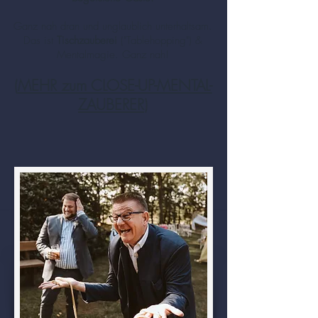
Ganz nah dran und unglaublich unterhaltsam.
Das ist
Tischzauberei
("Tablehopping") &
Mentalmagie. Ganz nah!
(
MEHR zum CLOSE-UP-MENTAL-
ZAUBERER
)