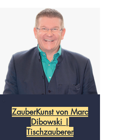
ZauberKunst von Marc
Dibowski |
Tischzauberer