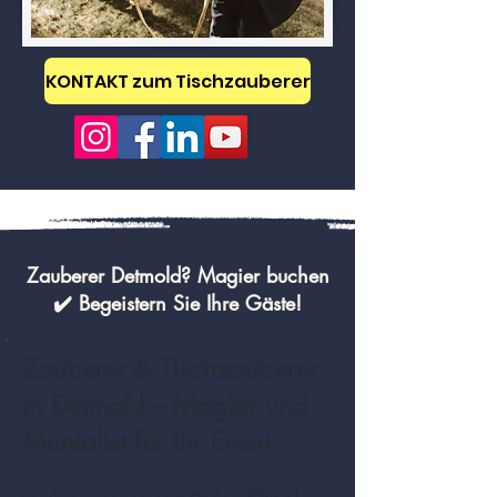
KONTAKT zum Tischzauberer
Zauberer Detmold? Magier buchen
✔️ Begeistern Sie Ihre Gäste!
Zauberer & Tischzauberer
in Detmold – Magier und
Mentalist für Ihr Event
Sie möchten einen
Zauberer
in
Detmold