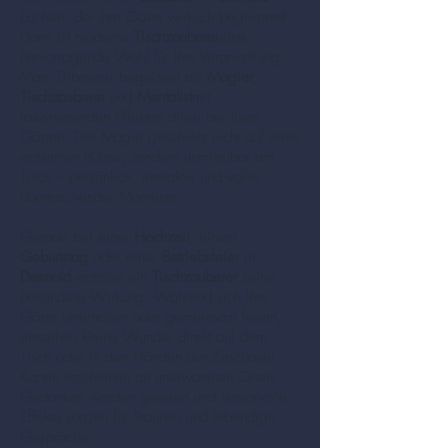
buchen, der Ihre Gäste wirklich begeistert?
Dann ist moderne
Tischzauberei
eine
hervorragende Wahl für Ihre Veranstaltung.
Marc Dibowski begeistert als
Magier
,
Tischzauberer
und
Mentalist
mit
faszinierenden Effekten direkt bei Ihren
Gästen. Die Magie geschieht nicht auf einer
entfernten Bühne, sondern unmittelbar am
Tisch – persönlich, interaktiv und voller
überraschender Momente.
Gerade bei einer
Hochzeit
, einem
Geburtstag
oder einer
Betriebsfeier
in
Detmold
entfaltet ein
Tischzauberer
seine
besondere Wirkung. Während sich Ihre
Gäste unterhalten oder gemeinsam feiern,
entstehen kleine Wunder direkt auf dem
Tisch oder in den Händen der Zuschauer.
Karten erscheinen an unerwarteten Orten,
Gedanken werden gelesen und humorvolle
Effekte sorgen für Staunen und lebendige
Gespräche.