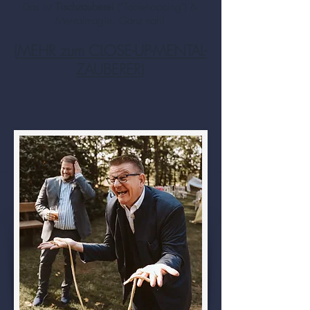
Das ist
Tischzauberei
("Tablehopping") &
Mentalmagie. Ganz nah!
(
MEHR zum CLOSE-UP-MENTAL-
ZAUBERER
)