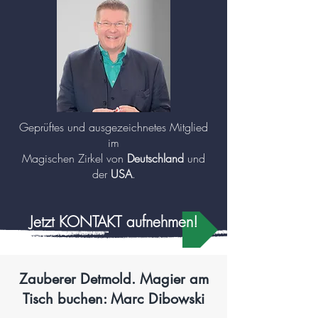
mehr zu Zauberer und Mentalisten (Klick!)
Geprüftes und ausgezeichnetes Mitglied
im
Magischen Zirkel von
Deutschland
und
der
USA
.
Jetzt KONTAKT aufnehmen!
Zauberer Detmold. Magier am
Tisch buchen: Marc Dibowski