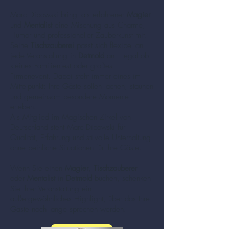
Marc Dibowski bringt als erfahrener
Magier
und
Mentalist
eine Mischung aus Charme,
Humor und professioneller Zauberkunst mit.
Seine
Tischzauberei
passt sich flexibel an
jede Veranstaltung in
Detmold
an – egal ob
kleines Familienfest oder großes
Firmenevent. Dabei steht immer eines im
Mittelpunkt: Ihre Gäste sollen lachen, staunen
und gemeinsam besondere Momente
erleben.
Als Mitglied im Magischen Zirkel von
Deutschland steht Marc Dibowski für
Qualität, Erfahrung und stilvolle Unterhaltung
ohne peinliche Situationen für Ihre Gäste.
Wenn Sie einen
Magier
,
Tischzauberer
oder
Mentalist
in
Detmold
buchen, schenken
Sie Ihrer Veranstaltung ein
außergewöhnliches Highlight, über das Ihre
Gäste noch lange sprechen werden.