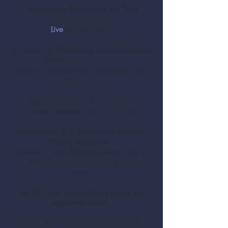
Unglaubliche
ZauberKunst am Tisch
begeistert Ihre Gäste!
Live
auf Ihrer Feier!
So haben Sie
ZauberKunst und Mentalmagie
close-up
noch nie erlebt.
Moderne, charmante und vielfältige Magie
GANZ NAH!
Zauberer
buchen. Magier mieten.
Die ganz besondere Idee für Ihre Feier!
Tischzauberer 2.0. Tablehopper (close-up-
Magier) engagieren.
Unglaublich viele
Staune-Momente
inklusive.
100% Magie und Unterhaltung für Ihre
Gäste.
Nur Ihr Tisch, hochwertige Wunder und
begeisterte Gäste.
Ganz nah dran und unglaublich unterhaltsam.