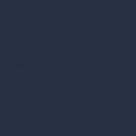
len.
enn die Magie direkt vor
n zu lernen
. Die mobile
f
. Gemeinsam schauen