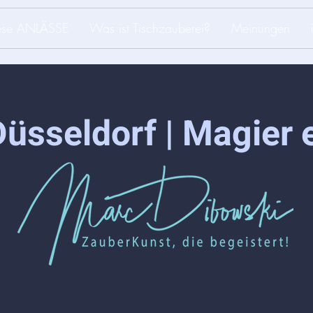
iese ANLÄSSE
Was ist Tischzauberei?
Meinungen
üsseldorf | Magier 