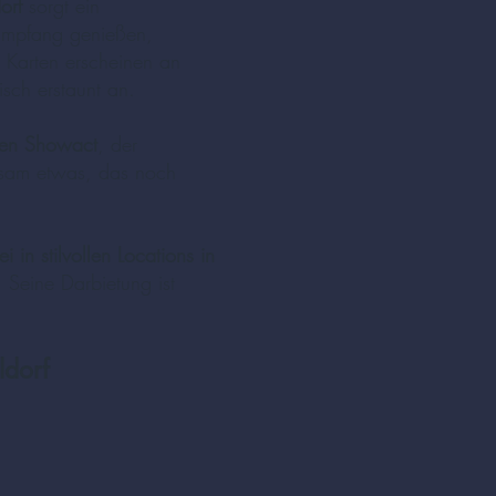
orf
sorgt ein
 Empfang genießen,
 Karten erscheinen an
sch erstaunt an.
ven Showact
, der
nsam etwas, das noch
 in stilvollen Locations in
 Seine Darbietung ist
ldorf