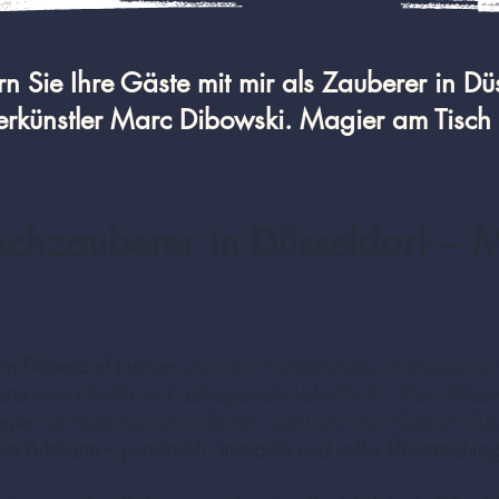
rn Sie Ihre Gäste mit mir als Zauberer in Dü
erkünstler Marc Dibowski. Magier am Tisch
schzauberer in Düsseldorf – 
 in Düsseldorf buchen
und Ihrer Veranstaltung ein besondere
rei
eine stilvolle und außergewöhnliche Wahl. Marc Dibows
gier
mit faszinierenden Effekten direkt bei Ihren Gästen. Die
 im Publikum – persönlich, interaktiv und voller Überraschun