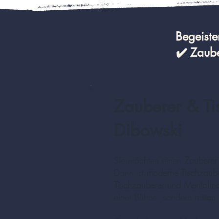
Begeiste
✔️ Zaub
Zauberer & Ti
Dibowski
Sie möchten einen
Zauberer
Dann ist
moderne Tischzaube
Tischzauberer und Mentalma
einer Bühne, sondern
mitten