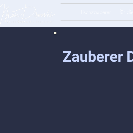
Tischzauberer
für d
Zauberer D