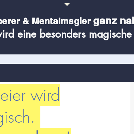
ganz na
berer & Me
ntalmagier
ird eine besonders magische 
eier wird
isch.