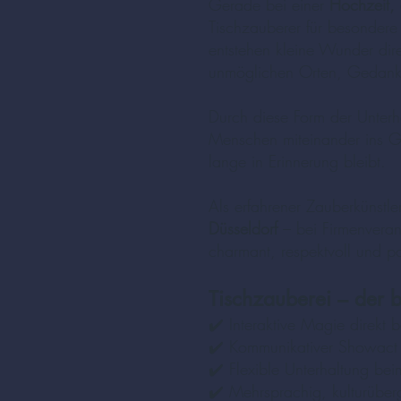
Gerade bei einer
Hochzeit, 
Tischzauberer für besonder
entstehen kleine Wunder dir
unmöglichen Orten, Gedanken
Durch diese Form der Unterh
Menschen miteinander ins G
lange in Erinnerung bleibt.
Als erfahrener Zauberkünstl
Düsseldorf
– bei Firmenveran
charmant, respektvoll und pa
Tischzauberei – der 
✔️ Interaktive Magie direkt 
✔️ Kommunikativer Showact 
✔️ Flexible Unterhaltung be
✔️ Mehrsprachig, kulturüber