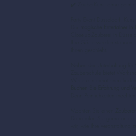
✔️ ZauberKunst ohne peinlic
Party Event Düsseldorf. Küns
Der
magische Entertainer in 
Close-up-Zauberei in Düsseldo
Ihre Gäste werden staunen, 
ihnen geschieht.
Neben der Unterhaltung für 
Zauberschule bietet Worksh
Weitere Informationen finden
Buchen Sie Erfahrung und Ver
Denn Peinlichkeiten möchten
Möchten Sie einen
Zauberer
Dann rufen Sie gerne an o
wir, wie Ihre Veranstaltung 