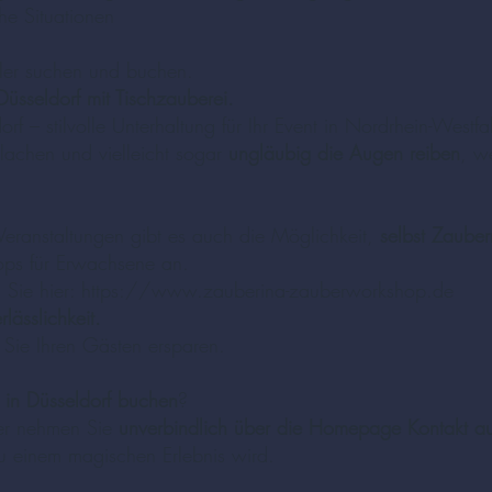
he Situationen
tler suchen und buchen.
Düsseldorf mit Tischzauberei.
rf – stilvolle Unterhaltung für Ihr Event in Nordrhein-Westfa
lachen und vielleicht sogar
ungläubig die Augen reiben
, w
Veranstaltungen gibt es auch die Möglichkeit,
selbst Zauber
ops für Erwachsene an.
 Sie hier:
https://www.zauberina-zauberworkshop.de
lässlichkeit.
 Sie Ihren Gästen ersparen.
 in Düsseldorf buchen
?
der nehmen Sie
unverbindlich über die Homepage Kontakt au
zu einem magischen Erlebnis wird.