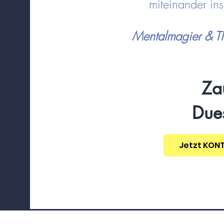
miteinander i
Mentalmagier & 
Za
Dues
Jetzt KON