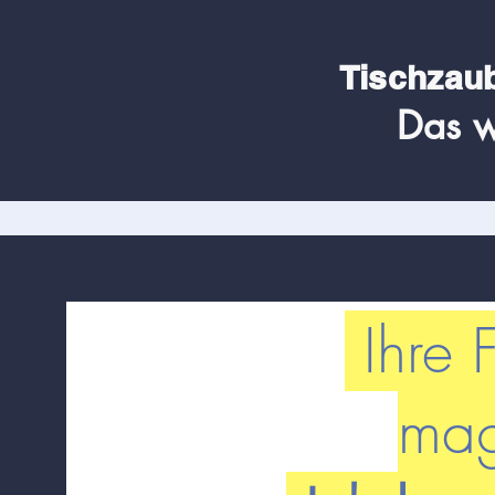
Tischzau
Das w
Ihre F
mag