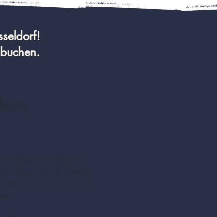
sseldorf!
 buchen.
Marc
s Highlight hinzufügen?
ki begeistert als
Magier,
 Magie entsteht nicht auf
gen.