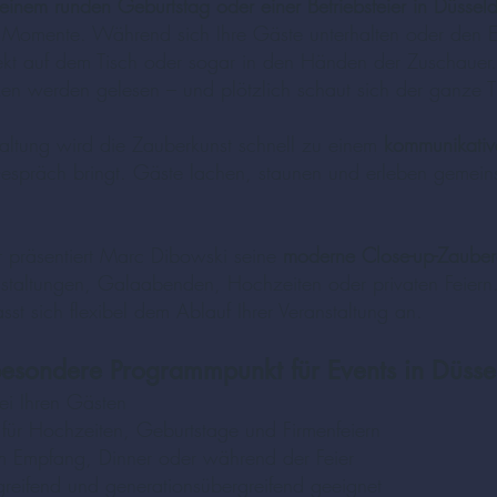
einem runden Geburtstag oder einer Betriebsfeier in Düsseld
e Momente. Während sich Ihre Gäste unterhalten oder den
ekt auf dem Tisch oder sogar in den Händen der Zuschauer.
 werden gelesen – und plötzlich schaut sich der ganze Ti
altung wird die Zauberkunst schnell zu einem
kommunikati
espräch bringt. Gäste lachen, staunen und erleben gemei
er präsentiert Marc Dibowski seine
moderne Close-up-Zauberei
staltungen, Galaabenden, Hochzeiten oder privaten Feiern.
sst sich flexibel dem Ablauf Ihrer Veranstaltung an.
besondere Programmpunkt für Events in Düsse
bei Ihren Gästen
für Hochzeiten, Geburtstage und Firmenfeiern
im Empfang, Dinner oder während der Feier
greifend und generationsübergreifend geeignet