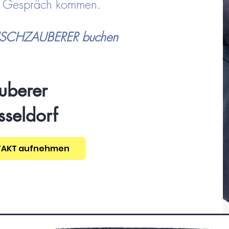
ns Gespräch kommen.
TISCHZAUBERER buchen
uberer
seldorf
TAKT aufnehmen