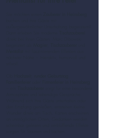
Mentalist für Ihre Feier
Sie möchten einen
Zauberer in Heinsberg
buchen und Ihre Gäste mit
außergewöhnlicher Unterhaltung begeistern?
Dann erleben Sie moderne
Tischzauberei
direkt bei Ihren Gästen. Marc Dibowski
begeistert als
Magier
,
Tischzauberer
und
Mentalist
mit faszinierenden Effekten aus
nächster Nähe – interaktiv, humorvoll und
stilvoll.
Ob
Hochzeit
,
runder Geburtstag
,
Familienfeier
oder
Firmenfeier in Heinsberg
– ein
Tischzauberer
sorgt für eine besondere
Atmosphäre und lebendige Gespräche.
Während sich Ihre Gäste unterhalten oder
den Empfang genießen, entstehen kleine
Wunder direkt am Tisch. Karten erscheinen
an unmöglichen Orten, Gedanken werden
scheinbar gelesen und verblüffende Effekte
sorgen für Staunen und Lachen.