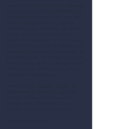
Gerade bei
Feiern und Events in Heinsberg
ist diese Form der
Close-up-Zauberei
ideal.
Der
Magier
bewegt sich mitten unter den
Gästen und sorgt überall für magische
Momente – ganz ohne Bühne oder große
Technik. So entsteht Unterhaltung, die
persönlich ist und lange in Erinnerung bleibt.
Marc Dibowski entwickelt als
Mentalist
und
Zauberkünstler
individuelle Darbietungen für
jede Veranstaltung. Sie erleben keine Show
von der Stange, sondern maßgeschneiderte
Unterhaltung, die perfekt zu Ihren Gästen
oder Ihrem Unternehmen passt.
Wenn Sie einen
Zauberer
,
Magier
oder
Tischzauberer in Heinsberg
engagieren,
schenken Sie Ihren Gästen besondere
Momente voller Staunen und Humor –
garantiert ohne peinliche Situationen.
Ihre Feier wird magisch.