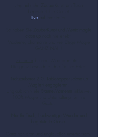
Unglaubliche
ZauberKunst am Tisch
begeistert Ihre Gäste!
Live
auf Ihrer Feier!
So haben Sie
ZauberKunst und Mentalmagie
close-up
noch nie erlebt.
Moderne, charmante und vielfältige Magie
GANZ NAH!
Zauberer
buchen. Magier mieten.
Die ganz besondere Idee für Ihre Feier!
Tischzauberer 2.0. Tablehopper (close-up-
Magier) engagieren.
Unglaublich viele
Staune-Momente
inklusive.
100% Magie und Unterhaltung für Ihre
Gäste.
Nur Ihr Tisch, hochwertige Wunder und
begeisterte Gäste.
Ganz nah dran und unglaublich unterhaltsam.