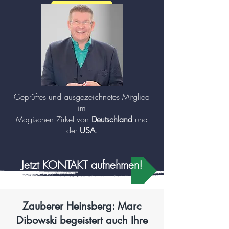
mehr zu Zauberer und Mentalisten (Klick!)
Geprüftes und ausgezeichnetes Mitglied
im
Magischen Zirkel von
Deutschland
und
der
USA
.
Jetzt KONTAKT aufnehmen!
Zauberer Heinsberg: Marc
Dibowski begeistert auch Ihre