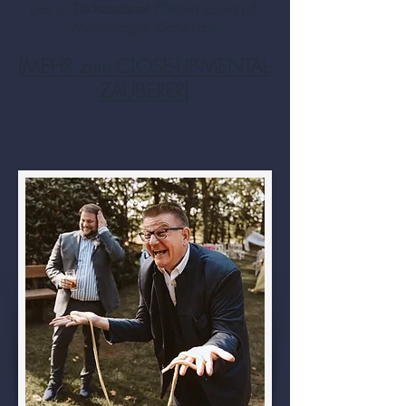
Das ist
Tischzauberei
("Tablehopping") &
Mentalmagie. Ganz nah!
(
MEHR zum CLOSE-UP-MENTAL-
ZAUBERER
)