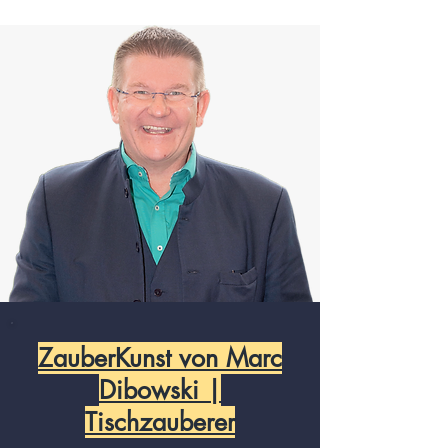
ZauberKunst von Marc
Dibowski |
Tischzauberer