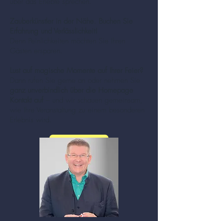
über das Erlebte sprechen.
Zauberkünstler in der Nähe. Buchen Sie
Erfahrung und Verlässlichkeit!
Denn Peinlichkeiten möchten Sie Ihren
Gästen ersparen.
Lust auf magische Momente auf Ihrer Feier?
Dann rufen Sie gerne an oder nehmen Sie
ganz unverbindlich über die Homepage
Kontakt auf
– und wir schauen gemeinsam,
wie Ihre Veranstaltung zu einem besonderen
Erlebnis wird.
mehr zu Zauberer und Mentalisten (Klick!)