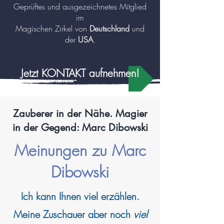
Geprüftes und ausgezeichnetes Mitglied
im
Magischen Zirkel von
Deutschland
und
der
USA
.
Jetzt KONTAKT aufnehmen!
Zauberer in der Nähe. Magier
in der Gegend: Marc Dibowski
Meinungen zu Marc
Dibowski
Ich kann
Ihnen viel erzählen.
Meine Zuschauer aber noch
viel