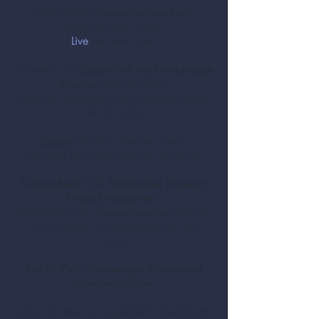
Unglaubliche
ZauberKunst am Tisch
begeistert Ihre Gäste!
Live
auf Ihrer Feier!
So haben Sie
ZauberKunst und Mentalmagie
close-up
noch nie erlebt.
Moderne, charmante und vielfältige Magie
GANZ NAH!
Zauberer
buchen. Magier mieten.
Die ganz besondere Idee für Ihre Feier!
Tischzauberer 2.0. Tablehopper (close-up-
Magier) engagieren.
Unglaublich viele
Staune-Momente
inklusive.
100% Magie und Unterhaltung für Ihre
Gäste.
Nur Ihr Tisch, hochwertige Wunder und
begeisterte Gäste.
Ganz nah dran und unglaublich unterhaltsam.