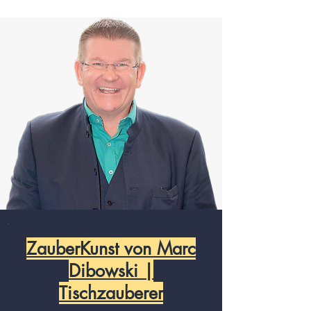
ZauberKunst von Marc
Dibowski |
Tischzauberer