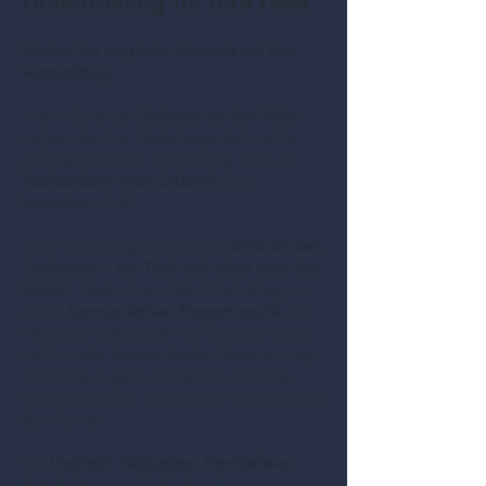
Unterhaltung für Ihre Feier
Erleben Sie magische Momente auf Ihrer
Veranstaltung!
Wenn Sie einen
Zauberer aus der Nähe
suchen, der Ihre Gäste begeistert und für
außergewöhnliche Unterhaltung sorgt, ist
Tischzauberer Marc Dibowski
eine
besondere Wahl.
Seine Darbietungen entstehen
direkt bei den
Zuschauern – am Tisch und mitten unter den
Gästen
. Dadurch wird die Unterhaltung zu
einem
kommunikativen Programmpunkt
, der
Menschen miteinander ins Gespräch bringt
und für viele überraschende Momente sorgt.
Strahlende Augen und herzlich lachende
Gäste sind dabei die schönste Belohnung für
den Künstler.
Ob
Hochzeit
,
Geburtstag
,
Familienfeier
,
Betriebsfest
oder
Jubiläum
– Tischzauberei