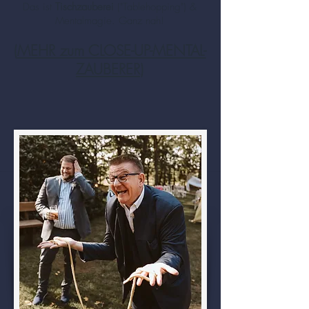
Das ist
Tischzauberei
("Tablehopping") &
Mentalmagie. Ganz nah!
(
MEHR zum CLOSE-UP-MENTAL-
ZAUBERER
)