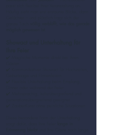
passt sich flexibel Ihrer Veranstaltung an.
Häufig sieht man erst erstaunte Blicke, dann
Gelächter – und plötzlich fragt sich der
ganze Tisch
völlig verblüfft, wie das gerade
möglich gewesen ist
.
Showact und Unterhaltung für
Ihre Feier
✔️ Magische Momente direkt bei Ihren
Gästen
✔️ Kommunikativer Showact für Hochzeiten,
Geburtstage und Firmenfeiern
✔️ Flexible Unterhaltung beim Empfang,
Dinner oder während der Feier
✔️ Mehrsprachig, kulturübergreifend und
generationsübergreifend geeignet
✔️ ZauberKunst ohne peinliche Situationen
Diese besondere Form der Unterhaltung
sorgt dafür, dass Ihre Feier
lange in
Erinnerung bleibt
und Ihre Gäste noch lange