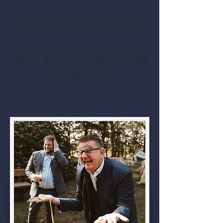
Ganz nah dran und unglaublich unterhaltsam.
Das ist
Tischzauberei
("Tablehopping") &
Mentalmagie. Ganz nah!
(
MEHR zum CLOSE-UP-MENTAL-
ZAUBERER
)