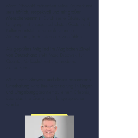
Marc Dibowski präsentiert seine Zauberkunst
stets
höflich, respektvoll und mit großer
Menschenkenntnis
. Durch seine Erfahrung im
Umgang mit unterschiedlichsten Gästen und
Kulturen entsteht eine professionelle
Atmosphäre, in der sich alle wohlfühlen.
Als
geprüftes Mitglied im Magischen Zirkel
von Deutschland
steht Marc Dibowski für
Qualität, Verlässlichkeit und moderne
Zauberkunst.
Mit diesem
Showact und dieser besonderen
Unterhaltung
wird Ihre Veranstaltung in
Lingen
und Umgebung
garantiert zu einem Erlebnis,
über das Ihre Gäste noch lange sprechen
werden.
mehr zu Zauberer und Mentalisten (Klick!)