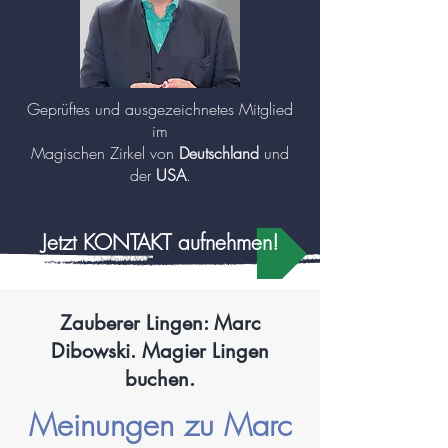
Geprüftes und ausgezeichnetes Mitglied
im
Magischen Zirkel von
Deutschland
und
der
USA
.
Jetzt KONTAKT aufnehmen!
Zauberer Lingen: Marc
Dibowski. Magier Lingen
buchen.
Meinungen zu Marc