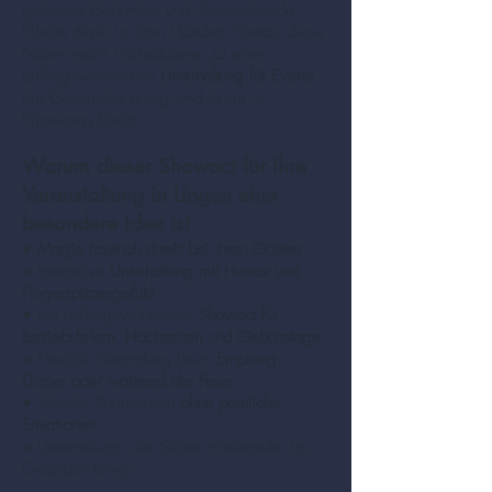
gelesene Gedanken und überraschende
Effekte direkt in ihren Händen. Genau diese
Nähe macht Tischzauberei zu einer
außergewöhnlichen
Unterhaltung für Events
,
die Gespräche anregt und lange in
Erinnerung bleibt.
Warum dieser Showact für Ihre
Veranstaltung in Lingen eine
besondere Idee ist
•
Magie hautnah direkt bei Ihren Gästen
• Interaktive
Unterhaltung mit Humor und
Fingerspitzengefühl
• Ein außergewöhnlicher
Showact für
Betriebsfeiern, Hochzeiten und Geburtstage
• Flexible Einbindung beim
Empfang,
Dinner oder während der Feier
• Stilvolle Zauberkunst
ohne peinliche
Situationen
• Unterhaltung, die Gäste miteinander ins
Gespräch bringt