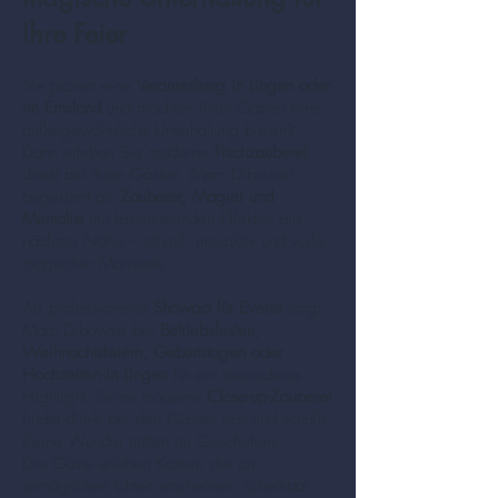
Ihre Feier
Sie planen eine
Veranstaltung in Lingen oder
im Emsland
und möchten Ihren Gästen eine
außergewöhnliche Unterhaltung bieten?
Dann erleben Sie moderne
Tischzauberei
direkt bei Ihren Gästen. Marc Dibowski
begeistert als
Zauberer, Magier und
Mentalist
mit faszinierenden Effekten aus
nächster Nähe – stilvoll, interaktiv und voller
magischer Momente.
Als professioneller
Showact für Events
sorgt
Marc Dibowski bei
Betriebsfesten,
Weihnachtsfeiern, Geburtstagen oder
Hochzeiten in Lingen
für ein besonderes
Highlight. Seine moderne
Close-up-Zauberei
findet direkt bei den Gästen statt und schafft
kleine Wunder mitten im Geschehen.
Die Gäste erleben Karten, die an
unmöglichen Orten erscheinen, scheinbar