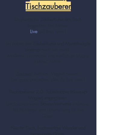
Tischzauberer
Unglaubliche
ZauberKunst am Tisch
begeistert Ihre Gäste!
Live
auf Ihrer Feier!
So haben Sie
ZauberKunst und Mentalmagie
close-up
noch nie erlebt.
Moderne, charmante und vielfältige Magie
GANZ NAH!
Zauberer
buchen. Magier mieten.
Die ganz besondere Idee für Ihre Feier!
Tischzauberer 2.0. Tablehopper (close-up-
Magier) engagieren.
Unglaublich viele
Staune-Momente
inklusive.
100% Magie und Unterhaltung für Ihre
Gäste.
Nur Ihr Tisch, hochwertige Wunder und
begeisterte Gäste.