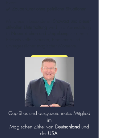
Event
✔️
Zauberkunst ohne peinliche Situationen
Mit diesem besonderen
Showact und dieser
stilvollen Unterhaltung
wird Ihre Veranstaltung
in
Neuenkirchen und Umgebung
zu einem
Erlebnis voller Staunen, Emotionen und
unvergesslicher magischer Momente.
mehr zu Zauberer und Mentalisten (Klick!)
Geprüftes und ausgezeichnetes Mitglied
im
Magischen Zirkel von
Deutschland
und
der
USA
.