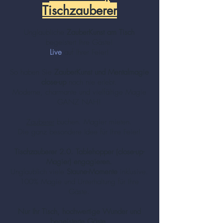
Tischzauberer
Unglaubliche
ZauberKunst am Tisch
begeistert Ihre Gäste!
Live
auf Ihrer Feier!
So haben Sie
ZauberKunst und Mentalmagie
close-up
noch nie erlebt.
Moderne, charmante und vielfältige Magie
GANZ NAH!
Zauberer
buchen. Magier mieten.
Die ganz besondere Idee für Ihre Feier!
Tischzauberer 2.0. Tablehopper (close-up-
Magier) engagieren.
Unglaublich viele
Staune-Momente
inklusive.
100% Magie und Unterhaltung für Ihre
Gäste.
Nur Ihr Tisch, hochwertige Wunder und
begeisterte Gäste.