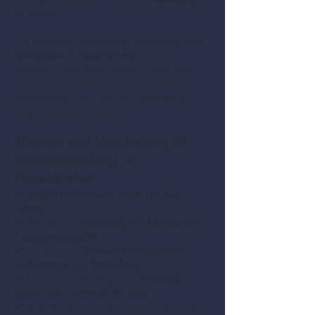
für Events
.
Ob
Hochzeit, Geburtstag, Firmenfeier oder
Betriebsfest in Neuenkirchen
– Marc
Dibowski passt sein Programm stets dem
Anlass an und sorgt für unvergessliche
Augenblicke, über die Ihre Gäste noch
lange sprechen werden.
Showact und Unterhaltung für
Ihre Veranstaltung in
Neuenkirchen
✔️
Magische Momente direkt bei Ihren
Gästen
✔️ Interaktive
Unterhaltung mit Charme und
Fingerspitzengefühl
✔️ Ein stilvoller
Showact für Hochzeiten,
Geburtstage und Firmenfeiern
✔️ Flexible Einbindung beim
Empfang,
Dinner oder während der Feier
✔️ Individuelle Programme passend zu Ihrem