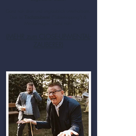
Ganz nah dran und unglaublich unterhaltsam.
Das ist
Tischzauberei
("Tablehopping") &
Mentalmagie. Ganz nah!
(
MEHR zum CLOSE-UP-MENTAL-
ZAUBERER
)