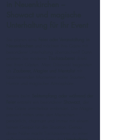
in Neuenkirchen –
Showact und magische
Unterhaltung für Ihr Event
Sie planen eine
Feier oder Veranstaltung in
Neuenkirchen
und möchten Ihre Gäste mit
besonderer Unterhaltung überraschen? Dann
erleben Sie moderne
Tischzauberei
direkt
bei Ihren Gästen. Marc Dibowski begeistert
als
Zauberer, Magier und Mentalist
mit
faszinierenden Momenten voller Staunen,
Humor und magischer Atmosphäre.
Bereits beim
Sektempfang oder während der
Feier
entsteht ein besonderer
Showact
, der
Ihre Gäste unmittelbar einbindet. Die Magie
passiert mitten unter den Menschen –
persönlich, charmant und immer mit einem
feinen Gespür für die Situation. Genau
diese Nähe macht Tischzauberei zu einer
außergewöhnlichen Form der
Unterhaltung