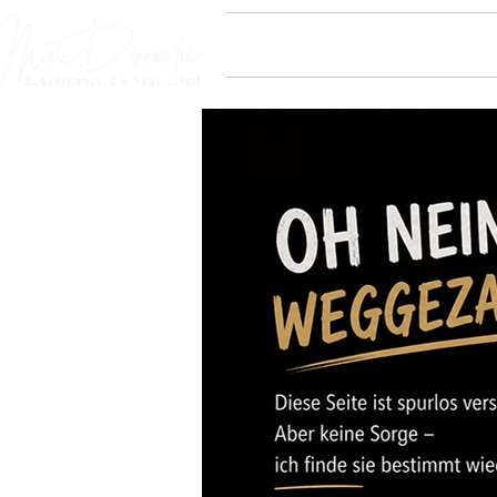
Tischzauberer
für d