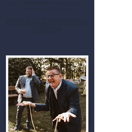
Das ist
Tischzauberei
("Tablehopping") &
Mentalmagie. Ganz nah!
(
MEHR zum CLOSE-UP-MENTAL-
ZAUBERER
)