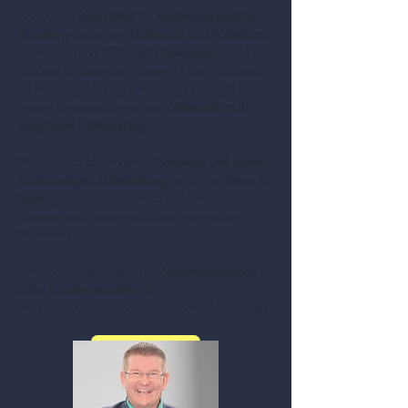
Soest, die
Kreisstadt im Regierungsbezirk
Arnsberg
zwischen
Dortmund und Paderborn
,
bietet mit rund
50.000 Einwohnern
viele
schöne Anlässe zum Feiern. Marc Dibowski
ist hier regelmäßig unterwegs und gilt bei
vielen Veranstaltungen als
Geheimtipp für
magische Unterhaltung
.
Mit diesem besonderen
Showact und dieser
hochwertigen Unterhaltung
wird Ihre
Feier in
Soest
garantiert zu einem Erlebnis voller
Staunen und unvergesslicher magischer
Momente.
Eine besondere Idee für
Zauberworkshops
oder Kindergeburtstage
:
https://www.zauberina-zauberworkshop.de
mehr zu Zauberer und Mentalisten (Klick!)