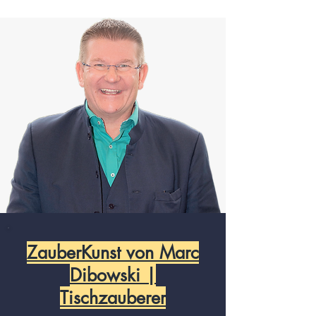
ZauberKunst von Marc
Dibowski |
Tischzauberer