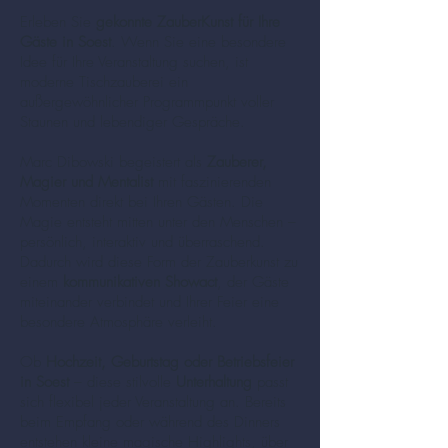
Erleben Sie
gekonnte ZauberKunst für Ihre
Gäste in Soest
. Wenn Sie eine besondere
Idee für Ihre Veranstaltung suchen, ist
moderne Tischzauberei ein
außergewöhnlicher Programmpunkt voller
Staunen und lebendiger Gespräche.
Marc Dibowski begeistert als
Zauberer,
Magier und Mentalist
mit faszinierenden
Momenten direkt bei Ihren Gästen. Die
Magie entsteht mitten unter den Menschen –
persönlich, interaktiv und überraschend.
Dadurch wird diese Form der Zauberkunst zu
einem
kommunikativen Showact
, der Gäste
miteinander verbindet und Ihrer Feier eine
besondere Atmosphäre verleiht.
Ob
Hochzeit, Geburtstag oder Betriebsfeier
in Soest
– diese stilvolle
Unterhaltung
passt
sich flexibel jeder Veranstaltung an. Bereits
beim Empfang oder während des Dinners
entstehen kleine magische Highlights, über