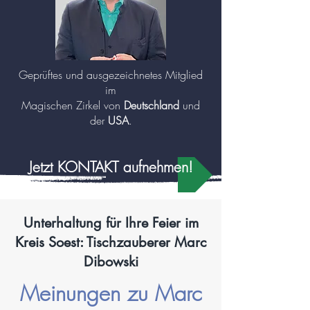
Geprüftes und ausgezeichnetes Mitglied
im
Magischen Zirkel von
Deutschland
und
der
USA
.
Jetzt KONTAKT aufnehmen!
Unterhaltung für Ihre Feier im
Kreis Soest: Tischzauberer Marc
Dibowski
Meinungen zu Marc