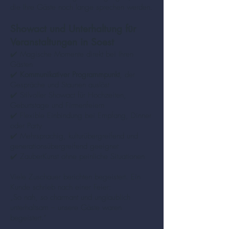
die Ihre Gäste noch lange sprechen werden.
Showact und Unterhaltung für
Veranstaltungen in Soest
✔️ Magische Momente direkt bei Ihren
Gästen
✔️
Kommunikativer Programmpunkt
, der
Gespräche und Staunen auslöst
✔️ Stilvoller Showact für Hochzeiten,
Geburtstage und Firmenfeiern
✔️ Flexible Einbindung bei Empfang, Dinner
oder Party
✔️ Mehrsprachig, kulturübergreifend und
generationsübergreifend geeignet
✔️ ZauberKunst ohne peinliche Situationen
Viele Zuschauer berichten begeistert. Ein
Kunde schrieb nach einer Feier:
„So nah, so charmant und unglaublich
unterhaltsam – unsere Gäste waren
begeistert.“