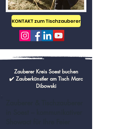
KONTAKT zum Tischzauberer
Zauberer Kreis Soest buchen
✔️ Zauberkünstler am Tisch Marc
Dibowski
Zauberer & Tischzauberer
in Soest – kommunikativer
Showact für Ihre Feier