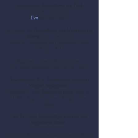
Unglaubliche
ZauberKunst am Tisch
begeistert Ihre Gäste!
Live
auf Ihrer Feier!
So haben Sie
ZauberKunst und Mentalmagie
close-up
noch nie erlebt.
Moderne, charmante und vielfältige Magie
GANZ NAH!
Zauberer
buchen. Magier mieten.
Die ganz besondere Idee für Ihre Feier!
Tischzauberer 2.0. Tablehopper (close-up-
Magier) engagieren.
Unglaublich viele
Staune-Momente
inklusive.
100% Magie und Unterhaltung für Ihre
Gäste.
Nur Ihr Tisch, hochwertige Wunder und
begeisterte Gäste.
Ganz nah dran und unglaublich unterhaltsam.