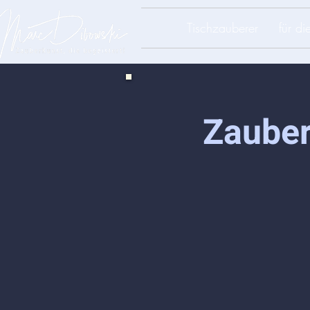
Tischzauberer
für d
Zauber