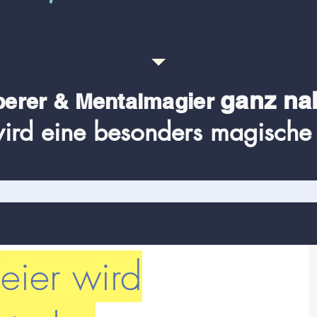
ganz na
berer & Me
ntalmagier
ird eine besonders magische 
eier wird