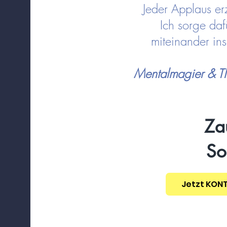
Jeder Applaus er
Ich sorge daf
miteinander i
Mentalmagier & 
Za
So
Jetzt KON