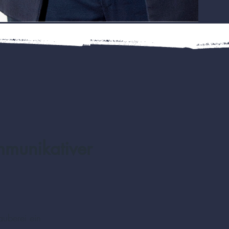
mmunikativer
auberei ein