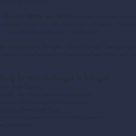
punkt für Ihre Gäste.
ls
Zauberer, Magier und Mentalist
mit faszinierenden Moment
 entstehen mitten unter den Menschen und werden so zu e
or und lebendige Gespräche entstehen lässt.
r Betriebsfeier in Solingen
– diese Form der
Unterhaltung
p
e erleben magische Augenblicke aus nächster Nähe und wer
tung für Veranstaltungen in Solingen
 bei Ihren Gästen
mpunkt
, der Gäste miteinander verbindet
chzeiten, Geburtstage und Firmenfeiern
Empfang, Dinner oder Party
greifend und generationsübergreifend geeignet
he Situationen