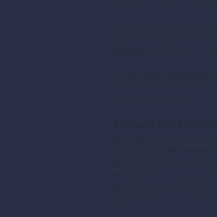
außergewöhnlicher Programm
Marc Dibowski begeistert a
Gästen. Seine Darbietungen
Showact
, der Staunen, Hum
Ob
Hochzeit, Geburtstag ode
Veranstaltung an. Ihre Gäst
besonderen Erlebnisses.
Showact und Unterhal
✔️ Magische Momente direkt
✔️
Kommunikativer Program
✔️ Stilvoller Showact für Ho
✔️ Flexible Einbindung bei 
✔️ Mehrsprachig, kulturüber
✔️ ZauberKunst ohne peinlic