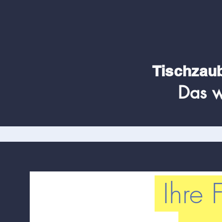
Tischzau
Das w
Ihre F