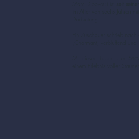
Marc Dibowski ist
seit sein
im Alter von sechs Jahren
mit
Darbietung.
Ein Zuschauer schrieb nach e
„Charmant, verblüffend und 
Mit diesem besonderen
Show
einem Erlebnis voller Stau