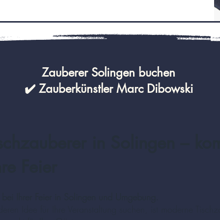
Zauberer Solingen buchen
✔️ Zauberkünstler Marc Dibowski
schzauberer in Solingen – ko
re Feier
e bei Ihrer Feier in Solingen und Umgebung.
ren Idee für Ihre Veranstaltung suchen, ist moderne Tischz