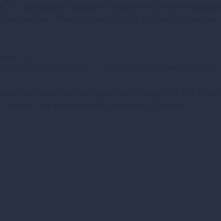
em 18. Lebensjahr Mitglied im Magischen Zirkel von Deutsc
 der Zauberei. Diese jahrzehntelange Erfahrung spüren Sie 
iner Feier:
unglaublich unterhaltsam – unsere Gäste waren begeistert.“
act und dieser hochwertigen Unterhaltung
wird Ihre
Feier 
nen, Humor und unvergesslicher magischer Momente.