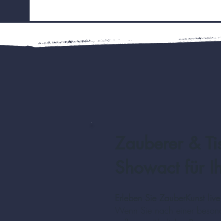
Zauberer & Ti
Showact für Ih
Erleben Sie ZauberKunst liv
Wenn Sie nach einer besonde