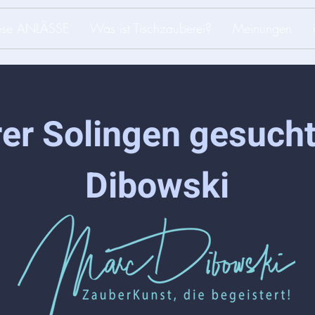
iese ANLÄSSE
Was ist Tischzauberei?
Meinungen
er Solingen gesuch
Dibowski