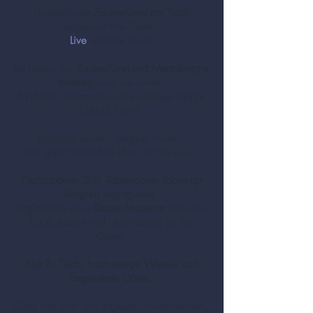
Unglaubliche
ZauberKunst am Tisch
begeistert Ihre Gäste!
Live
auf Ihrer Feier!
So haben Sie
ZauberKunst und Mentalmagie
close-up
noch nie erlebt.
Moderne, charmante und vielfältige Magie
GANZ NAH!
Zauberer
buchen. Magier mieten.
Die ganz besondere Idee für Ihre Feier!
Tischzauberer 2.0. Tablehopper (close-up-
Magier) engagieren.
Unglaublich viele
Staune-Momente
inklusive.
100% Magie und Unterhaltung für Ihre
Gäste.
Nur Ihr Tisch, hochwertige Wunder und
begeisterte Gäste.
Ganz nah dran und unglaublich unterhaltsam.