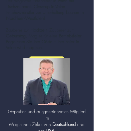
Der magische Entertainer in
Velen mit
Tischzauberei. Close-up in Velen.
Ihr
Showkünstler zur Unterhaltung buchen in
Nordrhein-Westfalen!
Zauberer zur
Hochzeit
, Zauberer zum
Geburtstag
, Magier für eine
Betriebsfeier
.
Begeistern Sie Ihre Gäste – Ihre Feier in
Velen wird magisch.
mehr zu Zauberer und Mentalisten (Klick!)
Geprüftes und ausgezeichnetes Mitglied
im
Magischen Zirkel von
Deutschland
und
der
USA
.