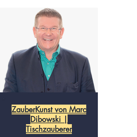
ZauberKunst von Marc
Dibowski |
Tischzauberer