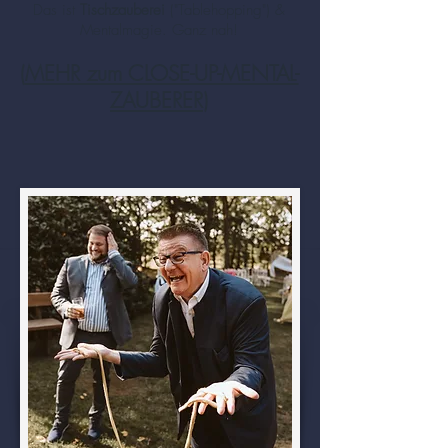
Das ist
Tischzauberei
("Tablehopping") &
Mentalmagie. Ganz nah!
(
MEHR zum CLOSE-UP-MENTAL-
ZAUBERER
)