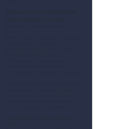
Showact und Unterhaltung für
Veranstaltungen in Velen
✔️ Magische Momente direkt bei Ihren
Gästen
✔️ Kommunikativer Showact für Hochzeiten,
Geburtstage und Firmenfeiern
✔️ Flexible Unterhaltung beim Empfang,
Dinner oder während der Feier
✔️ Mehrsprachig, kulturübergreifend und
generationsübergreifend geeignet
✔️ ZauberKunst ohne peinliche Situationen
Viele Zuschauer berichten begeistert über
diese besondere Form der Unterhaltung.
Eine Bewertung formuliert es treffend:
„Charmant, verblüffend und unglaublich nah
– unsere Gäste waren begeistert.“
Party Event Velen. Künstler suchen und
buchen.