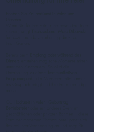
Unterhaltung für Ihre Feier
Erleben Sie ZauberKunst in Velen und
Gescher!
Wenn Sie für Ihre Feier eine besondere Idee
suchen, sorgt
Tischzauberer Marc Dibowski
für faszinierende Unterhaltung direkt bei
Ihren Gästen.
Bereits beim
Empfang oder während des
Dinners
entstehen magische Momente mitten
unter den Zuschauern. So wird die
Unterhaltung zu einem
kommunikativen
Programmpunkt
, der Menschen miteinander
ins Gespräch bringt und Ihre Feier lebendig
macht.
Ob
Hochzeit in Velen
,
Geburtstag
,
Betriebsfeier
oder ein anderes Event im
geschäftlichen oder privaten Rahmen – diese
Form der modernen Tischzauberei passt sich
flexibel Ihrer Veranstaltung an und sorgt für
begeisterte Reaktionen.