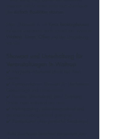
Staunen. Nicht selten sieht man Zuschauer,
die
einfach Bauklötze staunen
.
Marc Dibowski ist im
Kreis Recklinghausen
zuhause und damit auch schnell bei Ihnen in
Waltrop
,
Lünen
,
Olfen
und der Umgebung
vor Ort.
Showact und Unterhaltung für
Veranstaltungen in Waltrop
✔️ Magische Momente direkt bei Ihren
Gästen
✔️ Kommunikativer Showact für Hochzeiten,
Geburtstage und Firmenfeiern
✔️ Flexible Unterhaltung beim Empfang,
Dinner oder während der Feier
✔️ Mehrsprachig, kulturübergreifend und
generationsübergreifend geeignet
✔️ ZauberKunst ohne peinliche Situationen
Viele Zuschauer berichten begeistert über