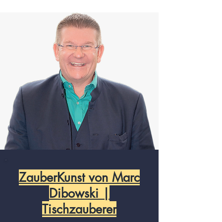
ZauberKunst von Marc
Dibowski |
Tischzauberer