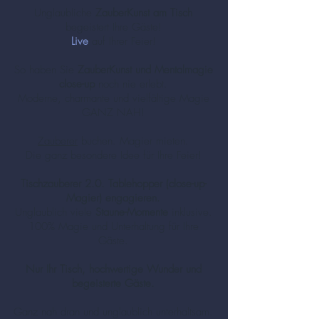
Unglaubliche
ZauberKunst am Tisch
begeistert Ihre Gäste!
Live
auf Ihrer Feier!
So haben Sie
ZauberKunst und Mentalmagie
close-up
noch nie erlebt.
Moderne, charmante und vielfältige Magie
GANZ NAH!
Zauberer
buchen. Magier mieten.
Die ganz besondere Idee für Ihre Feier!
Tischzauberer 2.0. Tablehopper (close-up-
Magier) engagieren.
Unglaublich viele
Staune-Momente
inklusive.
100% Magie und Unterhaltung für Ihre
Gäste.
Nur Ihr Tisch, hochwertige Wunder und
begeisterte Gäste.
Ganz nah dran und unglaublich unterhaltsam.