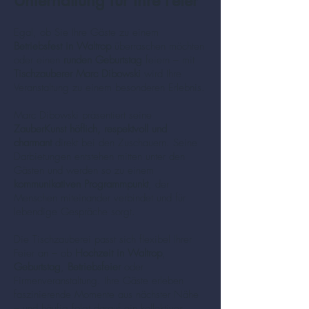
Unterhaltung für Ihre Feier
Egal, ob Sie Ihre Gäste zu einem
Betriebsfest in Waltrop
überraschen möchten
oder einen
runden Geburtstag
feiern – mit
Tischzauberer Marc Dibowski
wird Ihre
Veranstaltung zu einem besonderen Erlebnis.
Marc Dibowski präsentiert seine
ZauberKunst höflich, respektvoll und
charmant
direkt bei den Zuschauern. Seine
Darbietungen entstehen mitten unter den
Gästen und werden so zu einem
kommunikativen Programmpunkt
, der
Menschen miteinander verbindet und für
lebendige Gespräche sorgt.
Die Tischzauberei passt sich flexibel Ihrer
Feier an – ob
Hochzeit in Waltrop
,
Geburtstag
,
Betriebsfeier
oder
Firmenveranstaltung. Ihre Gäste erleben
faszinierende Momente aus nächster Nähe
– und häufig folgt darauf ein kollektives