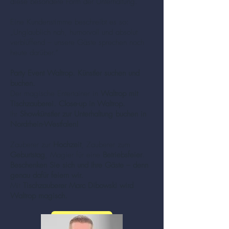
diese besondere Form der Unterhaltung.
Eine Kundenstimme beschreibt es so:
„Unglaublich nah, humorvoll und absolut
verblüffend – unsere Gäste sprechen noch
heute darüber.“
Party Event Waltrop. Künstler suchen und
buchen.
Der magische Entertainer in
Waltrop mit
Tischzauberei. Close-up in Waltrop.
Ihr
Showkünstler zur Unterhaltung buchen in
Nordrhein-Westfalen!
Zauberer zur
Hochzeit
, Zauberer zum
Geburtstag
, Magier für eine
Betriebsfeier
.
Beschenken Sie sich und Ihre Gäste – denn
genau dafür feiern wir.
Mit
Tischzauberer Marc Dibowski wird
Waltrop magisch.
mehr zu Zauberer und Mentalisten (Klick!)