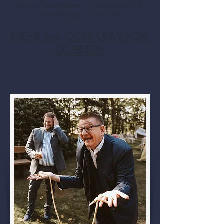
Das ist
Tischzauberei
("Tablehopping") &
Mentalmagie. Ganz nah!
(
MEHR zum CLOSE-UP-MENTAL-
ZAUBERER
)