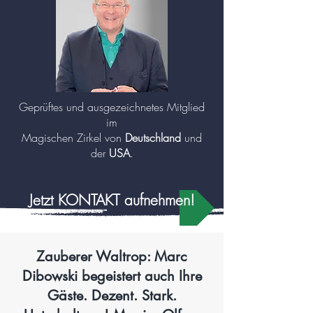
Geprüftes und ausgezeichnetes Mitglied
im
Magischen Zirkel von
Deutschland
und
der
USA
.
Jetzt KONTAKT aufnehmen!
Zauberer Waltrop: Marc
Dibowski begeistert auch Ihre
Gäste. Dezent. Stark.