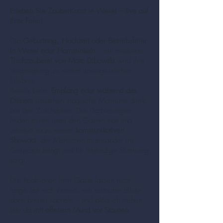
Erleben Sie ZauberKunst in Wesel – live auf
Ihrer Feier!
Ob
Geburtstag, Hochzeit oder Betriebsfeier
in Wesel oder Hamminkeln
– mit moderner
Tischzauberei von Marc Dibowski
wird Ihre
Veranstaltung zu einem unvergesslichen
Erlebnis.
Bereits beim
Empfang oder während des
Dinners
entstehen magische Momente direkt
bei den Zuschauern. Die Darbietungen
finden mitten unter den Gästen statt und
werden so zu einem
kommunikativen
Showact
, der Menschen miteinander ins
Gespräch bringt und für lebendige Stimmung
sorgt.
Die Reaktionen Ihrer Gäste lassen nicht
lange auf sich warten: erst erstaunte Blicke,
dann breites Lächeln – und plötzlich stehen
alle da
mit offenem Mund vor Staunen
.