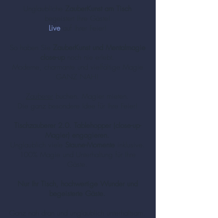
Unglaubliche
ZauberKunst am Tisch
begeistert Ihre Gäste!
Live
auf Ihrer Feier!
So haben Sie
ZauberKunst und Mentalmagie
close-up
noch nie erlebt.
Moderne, charmante und vielfältige Magie
GANZ NAH!
Zauberer
buchen. Magier mieten.
Die ganz besondere Idee für Ihre Feier!
Tischzauberer 2.0. Tablehopper (close-up-
Magier) engagieren.
Unglaublich viele
Staune-Momente
inklusive.
100% Magie und Unterhaltung für Ihre
Gäste.
Nur Ihr Tisch, hochwertige Wunder und
begeisterte Gäste.
Ganz nah dran und unglaublich unterhaltsam.