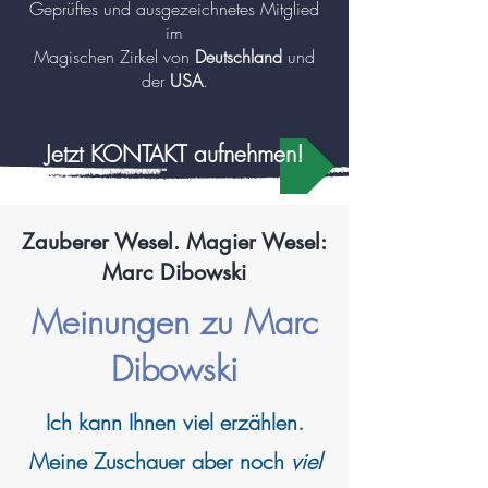
Geprüftes und ausgezeichnetes Mitglied
im
Magischen Zirkel von
Deutschland
und
der
USA
.
Jetzt KONTAKT aufnehmen!
Zauberer Wesel. Magier Wesel:
Marc Dibowski
Meinungen zu Marc
Dibowski
Ich kann
Ihnen viel erzählen.
Meine Zuschauer aber noch
viel