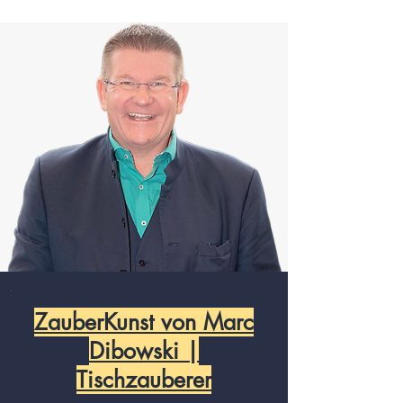
ZauberKunst von Marc
Dibowski |
Tischzauberer