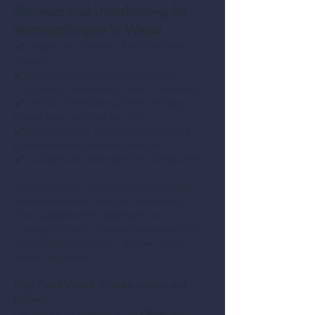
Showact und Unterhaltung für
Veranstaltungen in Wesel
✔️ Magische Momente direkt bei Ihren
Gästen
✔️ Kommunikativer Programmpunkt für
Hochzeiten, Geburtstage und Firmenfeiern
✔️ Flexible Unterhaltung beim Empfang,
Dinner oder während der Feier
✔️ Mehrsprachig, kulturübergreifend und
generationsübergreifend geeignet
✔️ ZauberKunst ohne peinliche Situationen
Viele Zuschauer berichten begeistert über
diese besondere Form der Unterhaltung.
Eine Kundenstimme beschreibt es so:
„Unglaublich nah, charmant präsentiert und
voller Überraschungen – unsere Gäste
waren begeistert.“
Party Event Wesel. Künstler suchen und
buchen.
Der magische Entertainer in
Wesel mit