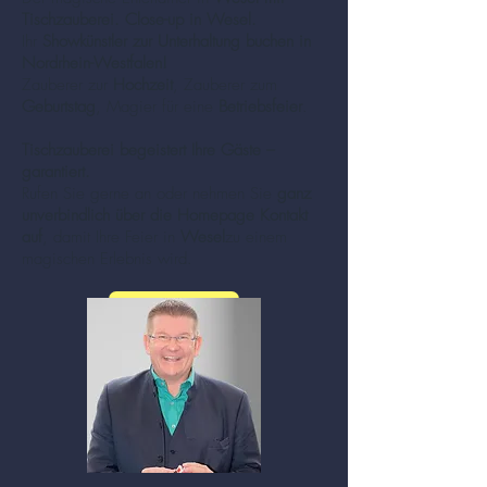
Tischzauberei. Close-up in Wesel.
Ihr
Showkünstler zur Unterhaltung buchen in
Nordrhein-Westfalen!
Zauberer zur
Hochzeit
, Zauberer zum
Geburtstag
, Magier für eine
Betriebsfeier
.
Tischzauberei begeistert Ihre Gäste –
garantiert.
Rufen Sie gerne an oder nehmen Sie
ganz
unverbindlich über die Homepage Kontakt
auf
, damit Ihre Feier in
Wesel
zu einem
magischen Erlebnis wird.
mehr zu Zauberer und Mentalisten (Klick!)