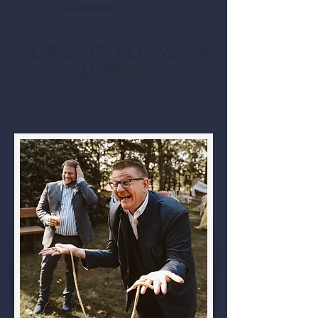
Das ist
Tischzauberei
("Tablehopping") &
Mentalmagie. Ganz nah!
(
MEHR zum CLOSE-UP-MENTAL-
ZAUBERER
)