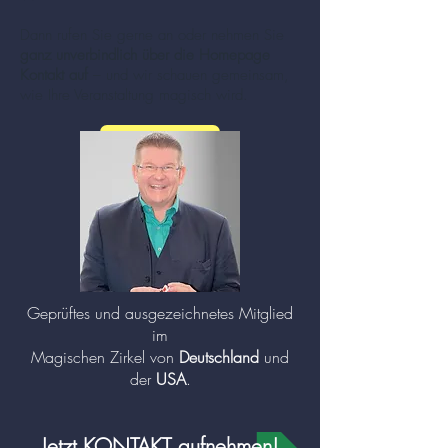
Dann rufen Sie gerne an oder nehmen Sie
ganz unverbindlich über die Homepage
Kontakt auf
– und wir schauen gemeinsam,
wie Ihre Veranstaltung magisch wird.
mehr zu Zauberer und Mentalisten (Klick!)
Geprüftes und ausgezeichnetes Mitglied
im
Magischen Zirkel von
Deutschland
und
der
USA
.
Jetzt KONTAKT aufnehmen!