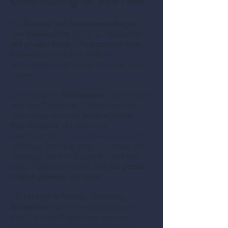
Unterhaltung für Ihre Feier
Von
Business- und Firmenveranstaltungen
über
Messeauftritte
bis hin zu
Hochzeiten
und privaten Feiern
–
Tischzauberer Marc
Dibowski
sorgt auch in
Willich
für
faszinierende Unterhaltung direkt bei Ihren
Gästen.
Seine moderne
Tischzauberei
entsteht mitten
unter den Zuschauern. Dadurch wird die
Unterhaltung zu einem
kommunikativen
Programmpunkt
, der Menschen
zusammenbringt, Gespräche auslöst und für
lebendige Stimmung sorgt. Erst schaut man
ungläubig, dann wird gelacht – und kurz
darauf fragen sich Gäste,
wie das gerade
möglich gewesen sein kann
.
Ob
Hochzeit in Willich
,
Geburtstag
,
Betriebsfeier
oder Firmenveranstaltung –
diese Form der ZauberKunst passt sich
flexibel Ihrer Veranstaltung an und wird