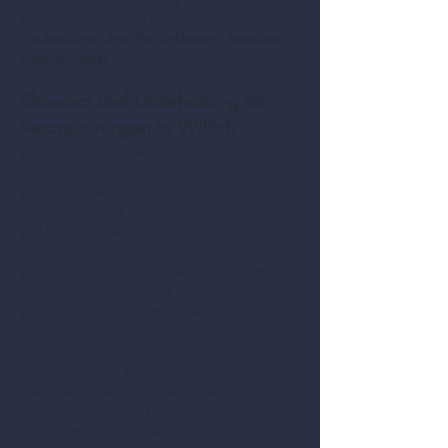
schnell zum Highlight des Abends.
ZauberKunst ohne Peinlichkeiten. Interaktiv.
Höflich. Stark!
Showact und Unterhaltung für
Veranstaltungen in Willich
✔️ Magische Momente direkt bei Ihren
Gästen
✔️ Kommunikativer Showact für Hochzeiten,
Geburtstage und Firmenfeiern
✔️ Flexible Unterhaltung beim Empfang,
Dinner oder während der Feier
✔️ Mehrsprachig, kulturübergreifend und
generationsübergreifend geeignet
✔️ Stilvolle Unterhaltung ohne peinliche
Situationen
Viele Zuschauer berichten begeistert über
diese besondere Form der Unterhaltung.
Eine Kundenstimme beschreibt es so:
„Charmant, überraschend und unglaublich