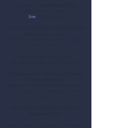
Unglaubliche
ZauberKunst am Tisch
begeistert Ihre Gäste!
Live
auf Ihrer Feier!
So haben Sie
ZauberKunst und Mentalmagie
close-up
noch nie erlebt.
Moderne, charmante und vielfältige Magie
GANZ NAH!
Zauberer
buchen. Magier mieten.
Die ganz besondere Idee für Ihre Feier!
Tischzauberer 2.0. Tablehopper (close-up-
Magier) engagieren.
Unglaublich viele
Staune-Momente
inklusive.
100% Magie und Unterhaltung für Ihre
Gäste.
Nur Ihr Tisch, hochwertige Wunder und
begeisterte Gäste.
Ganz nah dran und unglaublich unterhaltsam.