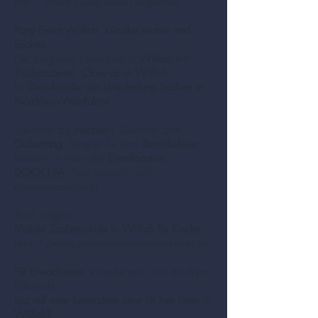
nah – unsere Gäste waren begeistert.“
Party Event Willich. Künstler suchen und
buchen.
Der magische Entertainer in
Willich mit
Tischzauberei. Close-up in Willich.
Ihr
Showkünstler zur Unterhaltung buchen in
Nordrhein-Westfalen!
Zauberer zur
Hochzeit
, Zauberer zum
Geburtstag
, Magier für eine
Betriebsfeier
.
Bekannt ist Marc die
Eventlocation
DOCK15A
. Sehr speziell, sehr
erinnerungswürdig!
Auch möglich:
Mobile Zauberschule in Willich für Kinder
https://www.zauberina-zauberworkshop.de
Für Erwachsene:
Wunder am Tisch mit Marc
Dibowski.
Lust auf eine besondere Idee für Ihre Feier in
Willich?