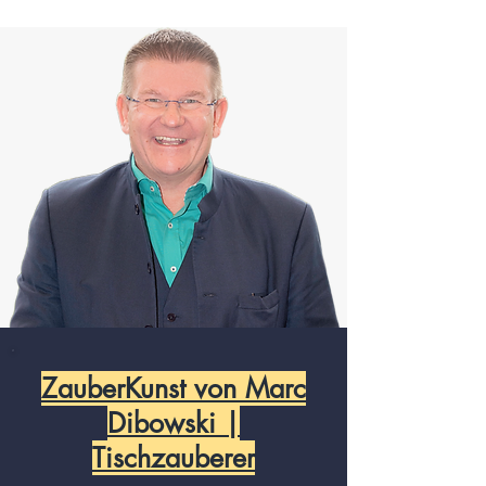
ZauberKunst von Marc
Dibowski |
Tischzauberer