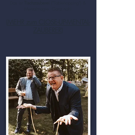
Das ist
Tischzauberei
("Tablehopping") &
Mentalmagie. Ganz nah!
(
MEHR zum CLOSE-UP-MENTAL-
ZAUBERER
)