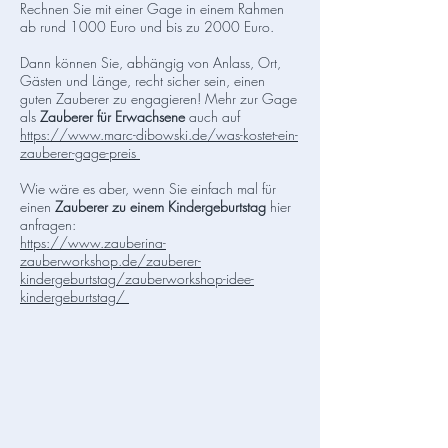
Rechnen Sie mit einer Gage in einem Rahmen
ab rund 1000 Euro und bis zu 2000 Euro.
Dann können Sie, abhängig von Anlass, Ort,
Gästen und Länge, recht sicher sein, einen
guten Zauberer zu engagieren! Mehr zur Gage
als
Zauberer für Erwachsene
auch auf
https://www.marc-dibowski.de/was-kostet-ein-
zauberer-gage-preis
Wie wäre es aber, wenn Sie einfach mal für
einen
Zauberer zu einem Kindergeburtstag
hier
anfragen:
https://www.zauberina-
zauberworkshop.de/zauberer-
kindergeburtstag/zauberworkshop-idee-
kindergeburtstag/