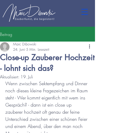
Beitrag
Marc Dibowski
24. Juni
5 Min. Lesezeit
Close-up Zauberer Hochzeit
- lohnt sich das?
Aktualisiert:
19. Juli
Wenn zwischen Sektempfang und Dinner 
noch dieses kleine Fragezeichen im Raum 
steht - Wer kommt eigentlich mit wem ins 
Gespräch? - dann ist ein close up 
zauberer hochzeit oft genau der feine 
Unterschied zwischen einer schönen Feier 
und einem Abend, über den man noch 