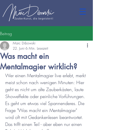
Beitrag
Marc Dibowski
22. Juni
6 Min. Lesezeit
Was macht ein
Mentalmagier wirklich?
Wer einen Mentalmagier live erlebt, merkt 
meist schon nach wenigen Minuten: Hier 
geht es nicht um alte Zauberkästen, laute 
Showeffekte oder peinliche Vorführungen. 
Es geht um etwas viel Spannenderes. Die 
Frage "Was macht ein Mentalmagier" 
wird oft mit Gedankenlesen beantwortet. 
Das trifft einen Teil - aber eben nur einen 