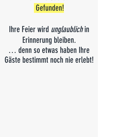
Gefunden
!
Ihre Feier wird
unglaublich
in
Erinnerung bleiben.
… denn so etwas haben Ihre
Gäste bestimmt noch nie erlebt!
Marc Dibowski
Tischzauberer & Mentalist
ganz nah!
Am Tisch.
Ohne Bühne.
Ohne Peinlichkeiten.