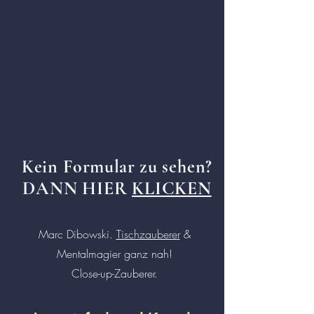
Kein
Formular
zu sehen?
DANN HIER
KLICKEN
Marc Dibowski.
Tischzauberer
&
Mentalmagier ganz nah!
Close-up-Zauberer.