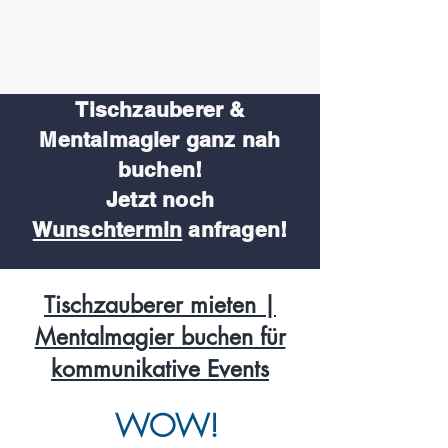
Staunen Sie mal wieder
Bauklötze!
Tischzauberer &
Mentalmagier
ganz nah
buchen!
Jetzt noch
Wunschtermin
anfragen!
Tischzauberer mieten |
Mentalmagier buchen für
kommunikative Events
WOW!