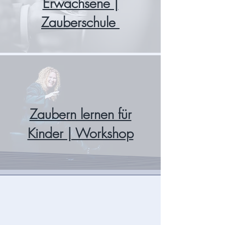
Erwachsene |
Zauberschule
Zaubern lernen für
Kinder | Workshop