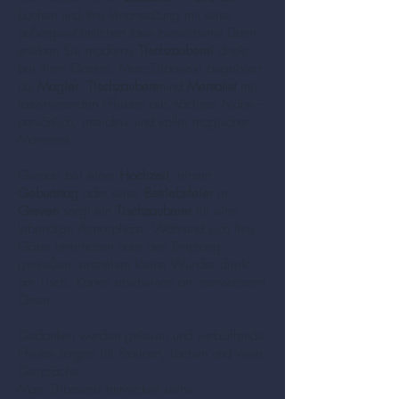
buchen und Ihre Veranstaltung mit einer
außergewöhnlichen Idee bereichern? Dann
erleben Sie moderne
Tischzauberei
direkt
bei Ihren Gästen. Marc Dibowski begeistert
als
Magier
,
Tischzauberer
und
Mentalist
mit
faszinierenden Effekten aus nächster Nähe –
persönlich, interaktiv und voller magischer
Momente.
Gerade bei einer
Hochzeit
, einem
Geburtstag
oder einer
Betriebsfeier
in
Greven
sorgt ein
Tischzauberer
für eine
lebendige Atmosphäre. Während sich Ihre
Gäste unterhalten oder den Empfang
genießen, entstehen kleine Wunder direkt
am Tisch. Karten erscheinen an unerwarteten
Orten,
Gedanken werden gelesen und verblüffende
Effekte sorgen für Staunen, Lachen und viele
Gespräche.
Marc Dibowski entwickelt seine