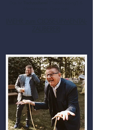
Das ist
Tischzauberei
("Tablehopping") &
Mentalmagie. Ganz nah!
(
MEHR zum CLOSE-UP-MENTAL-
ZAUBERER
)