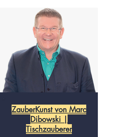
ZauberKunst von Marc
Dibowski |
Tischzauberer