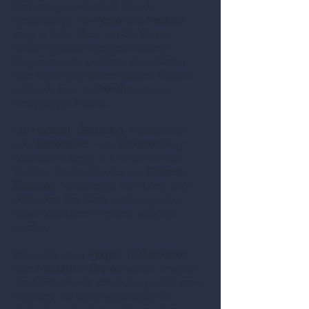
Darbietungen individuell für jede
Veranstaltung. Als
Magier
und
Mentalist
zeigt er keine Show von der Stange,
sondern gestaltet maßgeschneiderte
Programme, die perfekt zu Ihren Gästen
oder Ihrem Unternehmen passen. Dadurch
wird jede Feier in
Greven
zu einem
einzigartigen Erlebnis.
Ob
Hochzeit
,
Geburtstag
, Familienfeier
oder
Betriebsfeier
– ein
Zauberer
bringt
besondere Energie in Ihr Event im Kreis
Steinfurt. Die Kombination aus
Close-up-
Zauberei
, Mentalmagie und Humor sorgt
dafür, dass Ihre Gäste noch lange über
diese besonderen Momente sprechen
werden.
Wenn Sie einen
Magier
,
Tischzauberer
oder
Mentalist
in
Greven
buchen, erwartet
Ihre Gäste stilvolle Unterhaltung mit Charme,
Erfahrung und echter Leidenschaft für