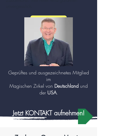
Zauberkunst. Ihre Feier wird garantiert
unvergesslich.
mehr zu Zauberer und Mentalisten (Klick!)
Geprüftes und ausgezeichnetes Mitglied
im
Magischen Zirkel von
Deutschland
und
der
USA
.
Jetzt KONTAKT aufnehmen!