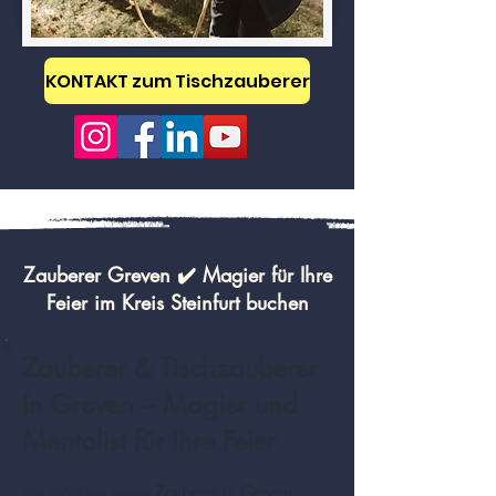
KONTAKT zum Tischzauberer
Zauberer Greven ✔️ Magier für Ihre
Feier im Kreis Steinfurt buchen
Zauberer & Tischzauberer
in Greven – Magier und
Mentalist für Ihre Feier
Sie möchten einen
Zauberer
in
Greven