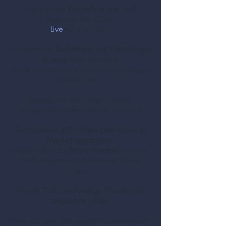
Unglaubliche
ZauberKunst am Tisch
begeistert Ihre Gäste!
Live
auf Ihrer Feier!
So haben Sie
ZauberKunst und Mentalmagie
close-up
noch nie erlebt.
Moderne, charmante und vielfältige Magie
GANZ NAH!
Zauberer
buchen. Magier mieten.
Die ganz besondere Idee für Ihre Feier!
Tischzauberer 2.0. Tablehopper (close-up-
Magier) engagieren.
Unglaublich viele
Staune-Momente
inklusive.
100% Magie und Unterhaltung für Ihre
Gäste.
Nur Ihr Tisch, hochwertige Wunder und
begeisterte Gäste.
Ganz nah dran und unglaublich unterhaltsam.