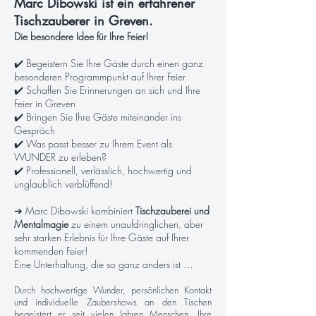
Marc Dibowski ist ein erfahrener
Tischzauberer in Greven.
Die besondere Idee für Ihre Feier!
✔️ Begeistern Sie Ihre Gäste durch einen ganz
besonderen Programmpunkt auf Ihrer Feier
✔️ Schaffen Sie Erinnerungen an sich und Ihre
Feier in Greven
✔️ Bringen Sie Ihre Gäste miteinander ins
Gespräch
✔️ Was passt besser zu Ihrem Event als
WUNDER zu erleben?
✔️ Professionell, verlässlich, hochwertig und
unglaublich verblüffend!
➔ Marc Dibowski kombiniert
Tischzauberei und
Mentalmagie
zu einem unaufdringlichen, aber
sehr starken Erlebnis für Ihre Gäste auf Ihrer
kommenden Feier!
Eine Unterhaltung, die so ganz anders ist …
Durch hochwertige Wunder, persönlichen Kontakt
und individuelle Zaubershows an den Tischen
begeistert er seit vielen Jahren Menschen. Ihre