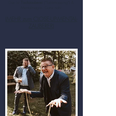
Das ist
Tischzauberei
("Tablehopping") &
Mentalmagie. Ganz nah!
(
MEHR zum CLOSE-UP-MENTAL-
ZAUBERER
)