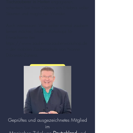
Tischzauberer in Herten
engagieren,
schenken Sie Ihren Gästen ein Erlebnis voller
Staunen und magischer Wunder.
Auch interessant: Wer selbst einmal zaubern
lernen möchte, findet Workshops für
Erwachsene bei
https://www.zauberina-zauberworkshop.de
– der mobilen Zauberschule von Yvonne
Dibowski-Zanera.
mehr zu Zauberer und Mentalisten (Klick!)
Geprüftes und ausgezeichnetes Mitglied
im