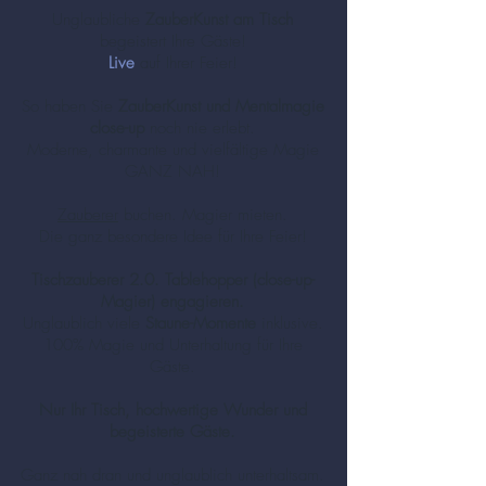
Unglaubliche
ZauberKunst am Tisch
begeistert Ihre Gäste!
Live
auf Ihrer Feier!
So haben Sie
ZauberKunst und Mentalmagie
close-up
noch nie erlebt.
Moderne, charmante und vielfältige Magie
GANZ NAH!
Zauberer
buchen. Magier mieten.
Die ganz besondere Idee für Ihre Feier!
Tischzauberer 2.0. Tablehopper (close-up-
Magier) engagieren.
Unglaublich viele
Staune-Momente
inklusive.
100% Magie und Unterhaltung für Ihre
Gäste.
Nur Ihr Tisch, hochwertige Wunder und
begeisterte Gäste.
Ganz nah dran und unglaublich unterhaltsam.