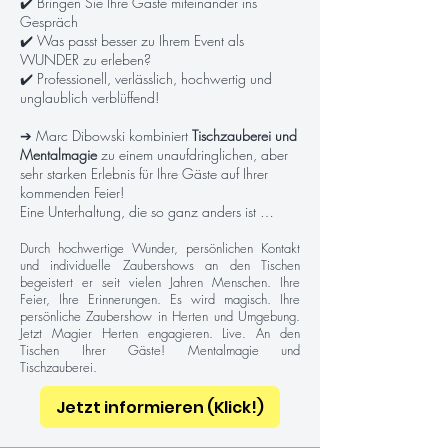
✔️ Bringen Sie Ihre Gäste miteinander ins
Gespräch
✔️ Was passt besser zu Ihrem Event als
WUNDER zu erleben?
✔️ Professionell, verlässlich, hochwertig und
unglaublich verblüffend!
➔ Marc Dibowski kombiniert
Tischzauberei und
Mentalmagie
zu einem unaufdringlichen, aber
sehr starken Erlebnis für Ihre Gäste auf Ihrer
kommenden Feier!
Eine Unterhaltung, die so ganz anders ist …
Durch hochwertige Wunder, persönlichen Kontakt
und individuelle Zaubershows an den Tischen
begeistert er seit vielen Jahren Menschen. Ihre
Feier, Ihre Erinnerungen. Es wird magisch. Ihre
persönliche Zaubershow in Herten und Umgebung.
Jetzt Magier Herten engagieren. Live. An den
Tischen Ihrer Gäste! Mentalmagie und
Tischzauberei.
Jetzt informieren (Klick!)