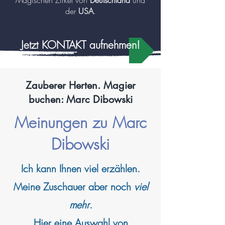
Magischen Zirkel von
Deutschland
und
der
USA
.
Jetzt KONTAKT aufnehmen!
Zauberer Herten. Magier
buchen: Marc Dibowski
Meinungen zu Marc
Dibowski
Ich kann
Ihnen viel erzählen.
Meine Zuschauer aber noch
viel
mehr
.
Hier eine Auswahl von