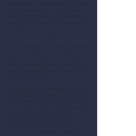
Firmenfeiern
oder
Betriebsfesten in Herten
ist
ein
Tischzauberer
eine außergewöhnliche
Idee für stilvolle Unterhaltung. Der
Magier
bewegt sich mitten unter den Gästen und
sorgt überall für magische Momente – ganz
ohne Bühne und ohne große Technik.
Für Marc Dibowski ist ein Auftritt in
Herten
fast ein Heimspiel. Durch die Nähe zu
seinem Wohnort entstehen in der Regel
keine Übernachtungskosten
, und er kennt
viele Locations und Veranstaltungen im Kreis
Recklinghausen bestens.
Als
Mentalist
und
Zauberkünstler
entwickelt
Marc Dibowski individuelle Darbietungen für
jede Veranstaltung. Sie erleben keine Show
von der Stange, sondern maßgeschneiderte
Unterhaltung für Ihre Gäste oder Ihr
Unternehmen – faszinierend, humorvoll und
garantiert ohne peinliche Momente.
Wenn Sie einen
Zauberer
,
Magier
oder