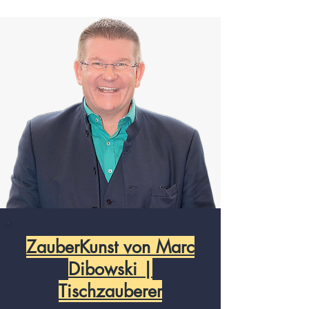
ZauberKunst von Marc
Dibowski |
Tischzauberer