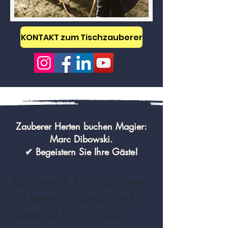
KONTAKT zum Tischzauberer
Zauberer Herten buchen Magier:
Marc Dibowski.
✔ Begeistern Sie Ihre Gäste!
Zauberer & Tischzauberer
in Herten – Magier und
Mentalist für Ihre Feier