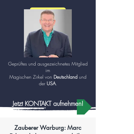
mehr zu Zauberer und Mentalisten (Klick!)
Geprüftes und ausgezeichnetes Mitglied
im
Magischen Zirkel von
Deutschland
und
der
USA
.
Jetzt KONTAKT aufnehmen!
Zauberer Warburg: Marc