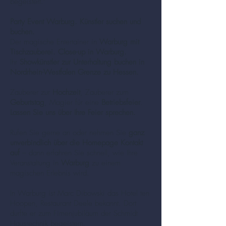
begeistert.“
Party Event Warburg. Künstler suchen und
buchen.
Der magische Entertainer in
Warburg mit
Tischzauberei. Close-up in Warburg.
Ihr
Showkünstler zur Unterhaltung buchen in
Nordrhein-Westfalen Grenze zu Hessen.
Zauberer zur
Hochzeit
, Zauberer zum
Geburtstag
, Magier für eine
Betriebsfeier
.
Lassen Sie uns über Ihre Feier sprechen.
Rufen Sie gerne an oder nehmen Sie
ganz
unverbindlich über die Homepage Kontakt
auf
– dann erfahren Sie schnell, wie Ihre
Veranstaltung in
Warburg
zu einem
magischen Erlebnis wird.
In Warburg ist Marc Dibowski das Hotel ten
Hoopen, Restaurant Deele bekannt. Dort
durfte er zum Fimenjubiläum der Schmidt
Hausrechnik begeistern.