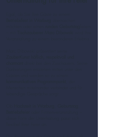
Unterhaltung für Ihre Feier
Egal, ob Sie Ihre Gäste zu einem
Betriebsfest in Warburg
überraschen
möchten oder einen
runden Geburtstag
feiern
– mit
Tischzauberer Marc Dibowski
wird Ihre
Veranstaltung zu einem besonderen Erlebnis.
Marc Dibowski präsentiert seine
ZauberKunst höflich, respektvoll und
charmant
direkt bei den Zuschauern. Seine
Darbietungen entstehen mitten unter den
Gästen und werden so zu einem
kommunikativen Programmpunkt
, der
Menschen miteinander verbindet und für
lebendige Gespräche sorgt.
Ob
Hochzeit in Warburg
,
Geburtstag
,
Betriebsfeier
oder Firmenveranstaltung –
diese Form der Unterhaltung passt sich
flexibel Ihrer Feier an.
Die Reaktionen der Gäste sind dabei oft