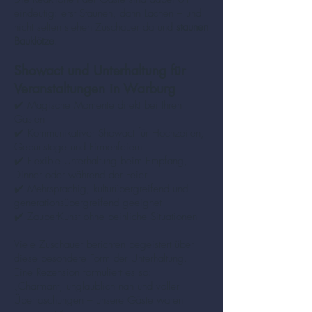
eindeutig: erst Staunen, dann Lachen – und
nicht selten stehen Zuschauer da und
staunen
Bauklötze
.
Showact und Unterhaltung für
Veranstaltungen in Warburg
✔️ Magische Momente direkt bei Ihren
Gästen
✔️ Kommunikativer Showact für Hochzeiten,
Geburtstage und Firmenfeiern
✔️ Flexible Unterhaltung beim Empfang,
Dinner oder während der Feier
✔️ Mehrsprachig, kulturübergreifend und
generationsübergreifend geeignet
✔️ ZauberKunst ohne peinliche Situationen
Viele Zuschauer berichten begeistert über
diese besondere Form der Unterhaltung.
Eine Rezension formuliert es so:
„Charmant, unglaublich nah und voller
Überraschungen – unsere Gäste waren