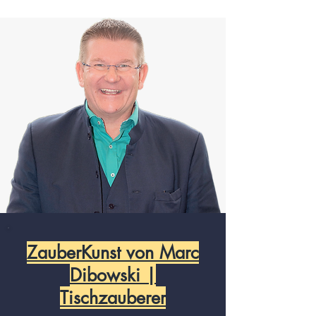
ZauberKunst von Marc
Dibowski |
Tischzauberer