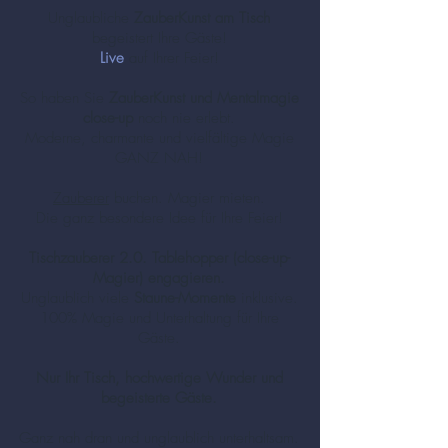
Unglaubliche
ZauberKunst am Tisch
begeistert Ihre Gäste!
Live
auf Ihrer Feier!
So haben Sie
ZauberKunst und Mentalmagie
close-up
noch nie erlebt.
Moderne, charmante und vielfältige Magie
GANZ NAH!
Zauberer
buchen. Magier mieten.
Die ganz besondere Idee für Ihre Feier!
Tischzauberer 2.0. Tablehopper (close-up-
Magier) engagieren.
Unglaublich viele
Staune-Momente
inklusive.
100% Magie und Unterhaltung für Ihre
Gäste.
Nur Ihr Tisch, hochwertige Wunder und
begeisterte Gäste.
Ganz nah dran und unglaublich unterhaltsam.