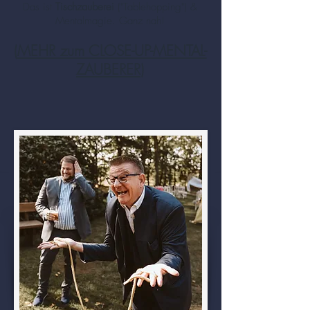
Das ist
Tischzauberei
("Tablehopping") &
Mentalmagie. Ganz nah!
(
MEHR zum CLOSE-UP-MENTAL-
ZAUBERER
)