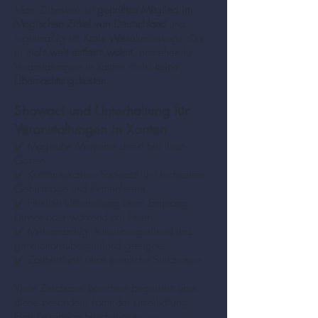
Marc Dibowski ist
geprüftes Mitglied im
Magischen Zirkel von Deutschland
und
regelmäßig im
Kreis Wesel
unterwegs. Da
er
nicht weit entfernt wohnt
, entstehen für
Veranstaltungen in Xanten meist
keine
Übernachtungskosten
.
Showact und Unterhaltung für
Veranstaltungen in Xanten
✔️ Magische Momente direkt bei Ihren
Gästen
✔️ Kommunikativer Showact für Hochzeiten,
Geburtstage und Firmenfeiern
✔️ Flexible Unterhaltung beim Empfang,
Dinner oder während der Feier
✔️ Mehrsprachig, kulturübergreifend und
generationsübergreifend geeignet
✔️ ZauberKunst ohne peinliche Situationen
Viele Zuschauer berichten begeistert über
diese besondere Form der Unterhaltung.
Eine Rezension beschreibt es so: