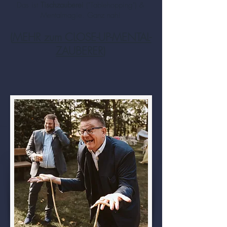
Das ist
Tischzauberei
("Tablehopping") &
Mentalmagie. Ganz nah!
(
MEHR zum CLOSE-UP-MENTAL-
ZAUBERER
)