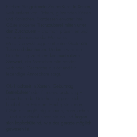
Erleben Sie
gekonnte ZauberKunst in Xanten
,
weit entfernt von Tüchern, glitzernden Kästen
und Kaninchen. Stattdessen erwartet Ihre
Gäste moderne
Tischzauberei mitten unter
den Zuschauern
– charmant präsentiert und
voller überraschender Momente.
Marc Dibowski begeistert seine Gäste
am
Tisch und drumherum
. Dadurch wird die
Unterhaltung zu einem
kommunikativen
Showact
, der Menschen miteinander
verbindet, Gespräche auslöst und für
lebendige Atmosphäre sorgt.
Ob
Hochzeit in Xanten
,
Geburtstag
,
Betriebsfeier
oder Firmenveranstaltung –
diese Form der Unterhaltung passt sich
flexibel Ihrer Feier an. Häufig sieht man
Gäste erst ungläubig schauen, dann lachen
– und kurz darauf sitzen sie da und
fragen
sich kopfschüttelnd, wie das gerade möglich
gewesen ist
.