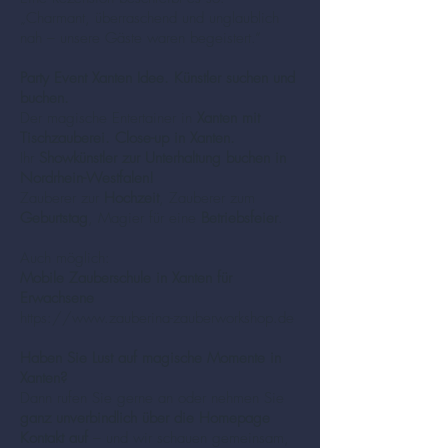
„Charmant, überraschend und unglaublich
nah – unsere Gäste waren begeistert.“
Party Event Xanten Idee. Künstler suchen und
buchen.
Der magische Entertainer in
Xanten mit
Tischzauberei. Close-up in Xanten.
Ihr
Showkünstler zur Unterhaltung buchen in
Nordrhein-Westfalen!
Zauberer zur
Hochzeit
, Zauberer zum
Geburtstag
, Magier für eine
Betriebsfeier
.
Auch möglich:
Mobile Zauberschule in Xanten für
Erwachsene
https://www.zauberina-zauberworkshop.de
Haben Sie Lust auf magische Momente in
Xanten?
Dann rufen Sie gerne an oder nehmen Sie
ganz unverbindlich über die Homepage
Kontakt auf
– und wir schauen gemeinsam,