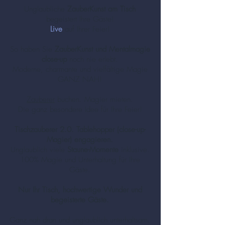
Unglaubliche
ZauberKunst am Tisch
begeistert Ihre Gäste!
Live
auf Ihrer Feier!
So haben Sie
ZauberKunst und Mentalmagie
close-up
noch nie erlebt.
Moderne, charmante und vielfältige Magie
GANZ NAH!
Zauberer
buchen. Magier mieten.
Die ganz besondere Idee für Ihre Feier!
Tischzauberer 2.0. Tablehopper (close-up-
Magier) engagieren.
Unglaublich viele
Staune-Momente
inklusive.
100% Magie und Unterhaltung für Ihre
Gäste.
Nur Ihr Tisch, hochwertige Wunder und
begeisterte Gäste.
Ganz nah dran und unglaublich unterhaltsam.