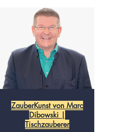
ZauberKunst von Marc
Dibowski |
Tischzauberer