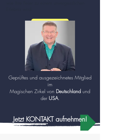
wie Ihre Feier zu einem unvergesslichen
Erlebnis wird.
mehr zu Zauberer und Mentalisten (Klick!)
Geprüftes und ausgezeichnetes Mitglied
im
Magischen Zirkel von
Deutschland
und
der
USA
.
Jetzt KONTAKT aufnehmen!