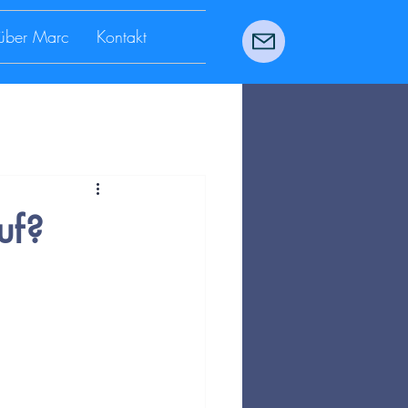
über Marc
Kontakt
uf?