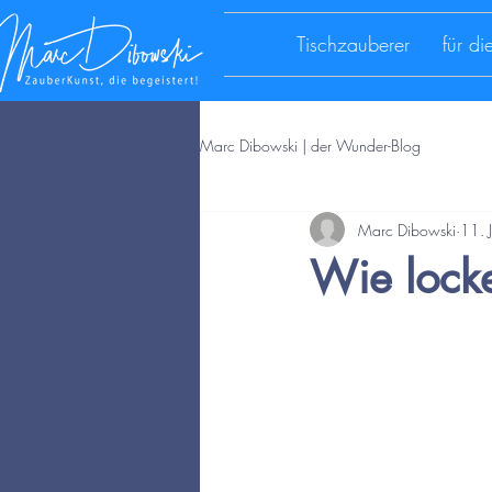
Tischzauberer
für d
Marc Dibowski | der Wunder-Blog
Marc Dibowski
11. J
Wie locke