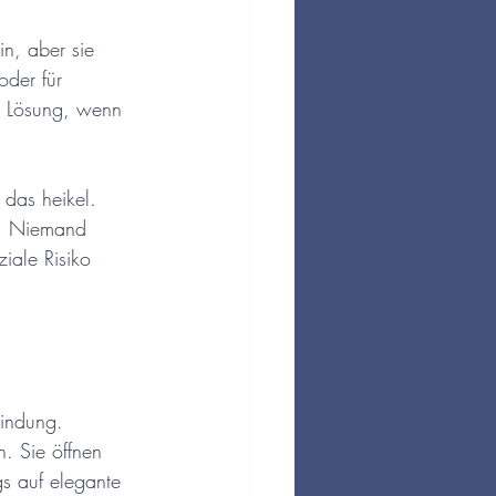
in, aber sie 
der für 
e Lösung, wenn 
 das heikel. 
m. Niemand 
iale Risiko 
bindung. 
 Sie öffnen 
gs auf elegante 