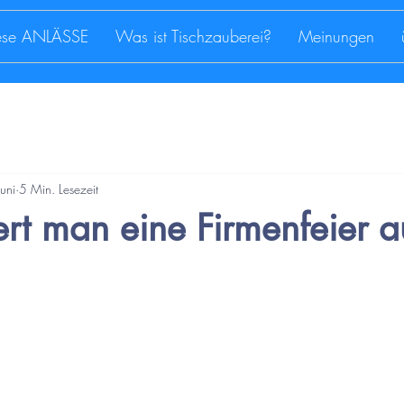
iese ANLÄSSE
Was ist Tischzauberei?
Meinungen
uni
5 Min. Lesezeit
rt man eine Firmenfeier a