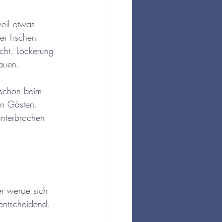
eil etwas 
i Tischen 
cht. Lockerung 
bauen.
 schon beim 
en Gästen. 
unterbrochen 
er werde sich 
 entscheidend. 