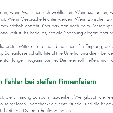
dann, wenn Menschen sich wohlfühlen. Wenn sie lachen, w
d ist. Wenn Gespräche leichter werden. Wenn zwischen zwe
ames Erlebnis entsteht, über das man noch beim Dessert spri
ontrollverlust. Es bedeutet, soziale Spannung elegant abzu
e besten Mittel oft die unaufdringlichen. Ein Empfang, der
ächsanlässe schafft. Interaktive Unterhaltung direkt bei d
 statt langer Programmpunkte. Die Feier soll fließen, nicht 
n Fehler bei steifen Firmenfeiern
 ist, die Stimmung zu spät mitzudenken. Wer glaubt, die Fei
selbst lösen", verschenkt die erste Stunde - und die ist oft
t, bleibt die Dynamik häufig verhalten.