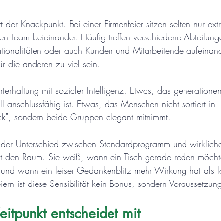
ft der Knackpunkt. Bei einer Firmenfeier sitzen selten nur extr
n Team beieinander. Häufig treffen verschiedene Abteilung
tionalitäten oder auch Kunden und Mitarbeitende aufeinand
für die anderen zu viel sein.
terhaltung mit sozialer Intelligenz. Etwas, das generatione
rell anschlussfähig ist. Etwas, das Menschen nicht sortiert in
ck", sondern beide Gruppen elegant mitnimmt.
 der Unterschied zwischen Standardprogramm und wirklicher
est den Raum. Sie weiß, wann ein Tisch gerade reden möcht
 und wann ein leiser Gedankenblitz mehr Wirkung hat als la
ern ist diese Sensibilität kein Bonus, sondern Voraussetzun
eitpunkt entscheidet mit