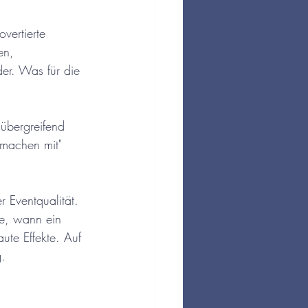
overtierte 
en, 
er. Was für die 
nübergreifend 
 "machen mit" 
 Eventqualität. 
e, wann ein 
ute Effekte. Auf 
g.