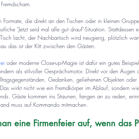
 Fremdscham.
n Formate, die direkt an den Tischen oder in kleinen Gruppen
stliche "Jetzt seid mal alle gut drauf"-Situation. Stattdessen 
 Tisch lacht, der Nachbartisch wird neugierig, plötzlich wan
u das ist der Kitt zwischen den Gästen.
rei
 oder moderne Close-up-Magie ist dafür ein gutes Beispiel
ndern als stilvoller Gesprächsmotor. Direkt vor den Augen 
Alltagsgegenständen, Gedanken, geliehenen Objekten oder
as wirkt nicht wie ein Fremdkörper im Ablauf, sondern wie
nds. Gäste kommen ins Staunen, fangen an zu reden, erinn
mand muss auf Kommando mitmachen.
an eine Firmenfeier auf, wenn das P