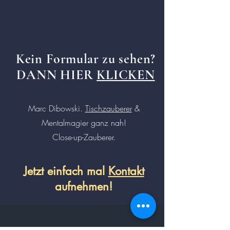
Kein
Formular
zu sehen?
DANN HIER
KLICKEN
Marc Dibowski.
Tischzauberer
&
Mentalmagier ganz nah!
Close-up-Zauberer.
Jetzt einfach mal
Kontakt
aufnehmen!