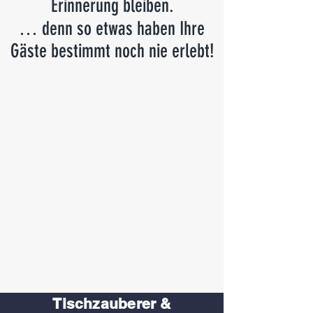
Erinnerung bleiben.
… denn so etwas haben Ihre
Gäste bestimmt noch nie erlebt!
Marc Dibowski
Tischzauberer & Mentalist
ganz nah!
Am Tisch.
Ohne Bühne.
Ohne Peinlichkeiten.
Staunen Sie mal wieder
Bauklötze!
Tischzauberer &