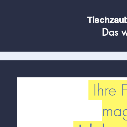
Tischzau
Das w
Ihre F
mag