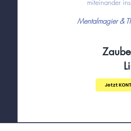
miteinander i
Mentalmagier & 
Zaube
Li
Jetzt KON