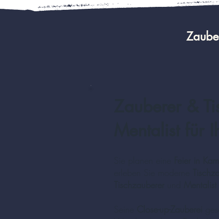
Zauber
Zauberer & Ti
Mentalist für 
Sie planen eine
Feier in Kamp
erleben Sie moderne
Tischz
Tischzauberer
und
Mentalist
Seine
Close-up-Zauberei
gesc