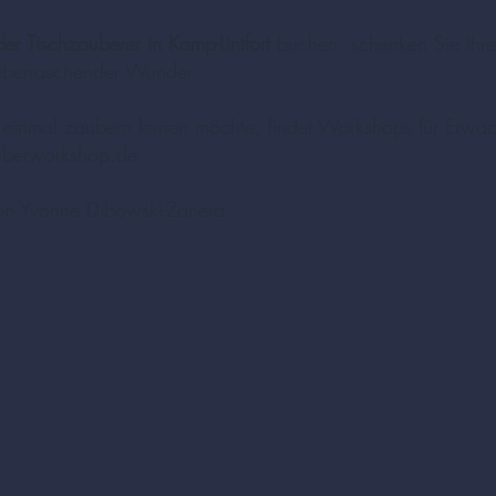
er Tischzauberer in Kamp-Lintfort
buchen, schenken Sie Ihre
überraschender Wunder.
t einmal zaubern lernen möchte, findet Workshops für Erwa
uberworkshop.de
on Yvonne Dibowski-Zanera.