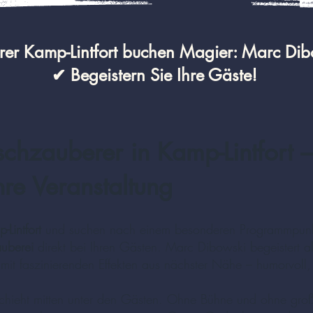
er Kamp-Lintfort buchen Magier: Marc Dib
✔ Begeistern Sie Ihre Gäste!
schzauberer in Kamp-Lintfort 
Ihre Veranstaltung
-Lintfort
und suchen nach einem besonderen Programmpunkt
auberei
direkt bei Ihren Gästen. Marc Dibowski begeistert a
mit faszinierenden Effekten aus nächster Nähe – humorvoll, st
hieht mitten unter den Gästen. Ohne Bühne und ohne große