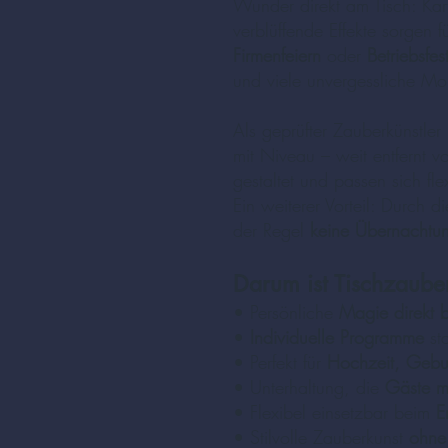
Wunder direkt am Tisch: Ka
verblüffende Effekte sorgen
Firmenfeiern
oder
Betriebsfes
und viele unvergessliche M
Als geprüfter Zauberkünstler
mit Niveau – weit entfernt v
gestaltet und passen sich fl
Ein weiterer Vorteil: Durch
der Regel
keine Übernachtu
Darum ist Tischzauber
• Persönliche
Magie direkt 
•
Individuelle Programme
sta
• Perfekt für
Hochzeit, Gebur
• Unterhaltung, die
Gäste mi
• Flexibel einsetzbar beim
E
• Stilvolle Zauberkunst
ohne 