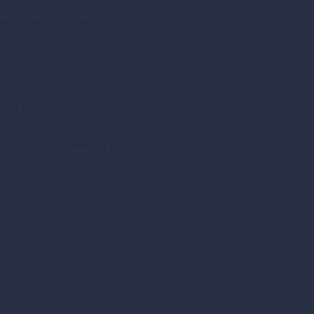
cheinbar gelesen und
ten
,
Geburtstagen
,
ne lockere Atmosphäre
für moderne Zauberkunst
d stets individuell
ntfort und Umgebung
in