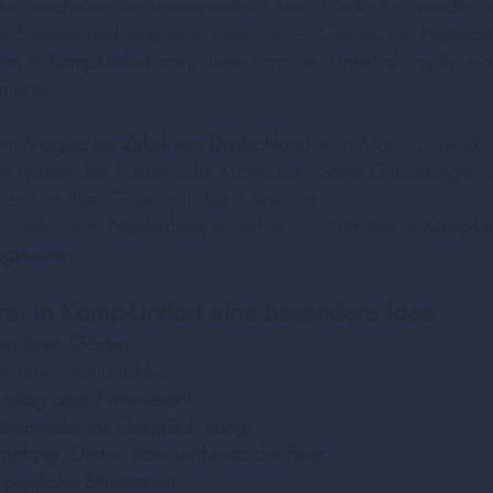
rten erscheinen an unerwarteten Orten, Gedanken werden s
 für Staunen und lebendige Gespräche. Gerade bei
Hochzei
ten in Kamp-Lintfort
sorgt diese Form der Unterhaltung für ei
omente.
 im
Magischen Zirkel von Deutschland
steht Marc Dibowski 
on glitzernden Kästen oder Kaninchen. Seine Darbietungen sin
exibel an Ihre Gäste und den Anlass an.
 die Nähe zum
Niederrhein
entstehen bei Auftritten in
Kamp-Li
ngskosten
.
ei in Kamp-Lintfort eine besondere Idee
bei Ihren Gästen
tt einer Standardshow
tstag oder Firmenevent
teinander ins Gespräch bringt
mpfang, Dinner oder während der Feier
peinliche Situationen