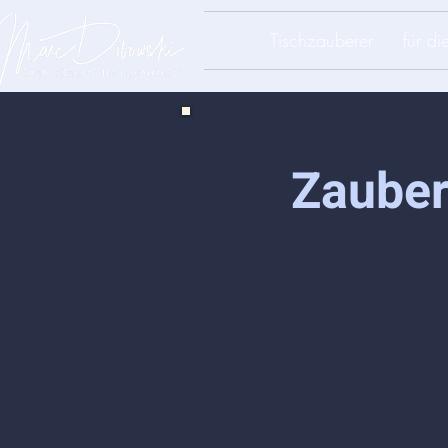
Tischzauberer
für d
Zauber