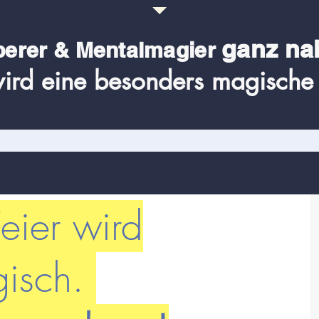
ganz na
berer & Me
ntalmagier
ird eine besonders magische 
eier wird
isch.