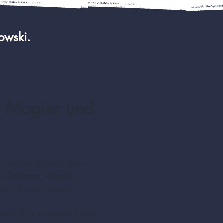
owski.
– Magier und
 für Ihre Gäste? Dann
ls
Zauberer
,
Magier
,
ilvoll und interaktiv.
 Technik entstehen kleine