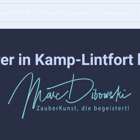
iese ANLÄSSE
Was ist Tischzauberei?
Meinungen
er in Kamp-Lintfort