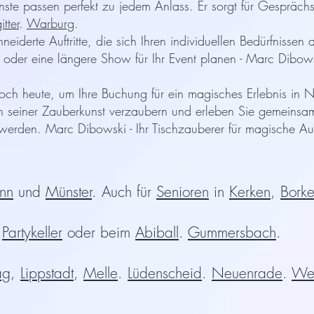
nste passen perfekt zu jedem Anlass. Er sorgt für Gespräch
itter
.
Warburg
.
eiderte Auftritte, die sich Ihren individuellen Bedürfnisse
er eine längere Show für Ihr Event planen - Marc Dibowski 
ch heute, um Ihre Buchung für ein magisches Erlebnis in N
on seiner Zauberkunst verzaubern und erleben Sie gemeinsa
 werden. Marc Dibowski - Ihr Tischzauberer für magische 
nn
und
Münster
. Auch für
Senioren
in
Kerken
,
Bork
m
Partykeller
oder beim
Abiball
.
Gummersbach
.
ag
,
Lippstadt
,
Melle
.
Lüdenscheid
.
Neuenrade
.
We