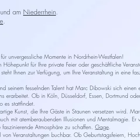
und am
Niederrhein
.
e
.
 für unvergessliche Momente in Nordrhein-Westfalen!
Höhepunkt für Ihre private Feier oder geschäftliche Vera
steht Ihnen zur Verfügung, um Ihre Veranstaltung in eine fa
und seinem fesselnden Talent hat Marc Dibowski sich einen e
s erarbeitet. Ob in Köln, Düsseldorf, Essen, Dortmund oder 
 es stattfindet.
artige Kunst, die Ihre Gäste in Staunen versetzen wird. Marc 
 auch mit atemberaubenden Illusionen und Mentalmagie. Er ve
e faszinierende Atmosphäre zu schaffen.
Gage
.
hl von Veranstaltungen buchbar. Ob Geburtstagsfeiern, Hochz