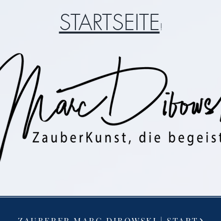
STARTSEITE
!
ZAUBERER MARC DIBOWSKI | START