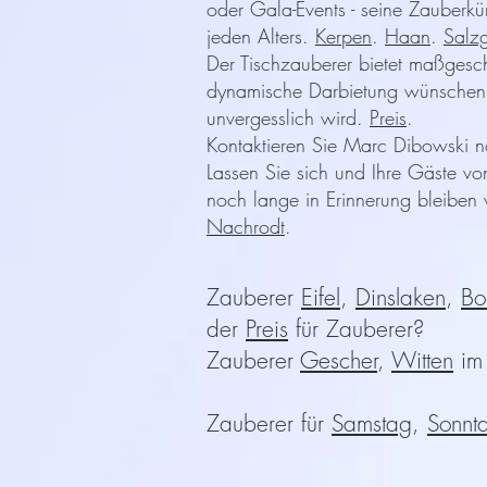
oder Gala-Events - seine Zauberkü
jeden Alters.
Kerpen
.
Haan
.
Salzg
Der Tischzauberer bietet maßgeschn
dynamische Darbietung wünschen od
unvergesslich wird.
Preis
.
Kontaktieren Sie Marc Dibowski no
Lassen Sie sich und Ihre Gäste v
noch lange in Erinnerung bleiben
Nachrodt
.
Zauberer
Eifel
,
Dinslaken
,
Bo
der
Preis
für Zauberer?
Zauberer
Gescher
,
Witten
i
Zauberer für
Samstag
,
Sonnt