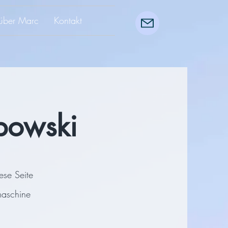
über Marc
Kontakt
ibowski
ese Seite
maschine