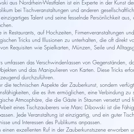
ki aus Nordrhein-Westfalen ist ein Experte in der Kunst d
blikum bei Tischveranstaltungen und anderen gesellschaftlic
einzigartiges Talent und seine fesselnde Persönlichkeit aus,
achen.
 in Restaurants, auf Hochzeiten, Firmenveranstaltungen und 
ischen Tricks und Illusionen zu unterhalten, die oft direkt 
 von Requisiten wie Spielkarten, Münzen, Seile und Alltag
rers umfassen das Verschwindenlassen von Gegenständen, d
jekten und das Manipulieren von Karten. Diese Tricks erf
erzeugend durchzuführen.
ur die technischen Aspekte der Zauberkunst, sondern verfüg
fähigkeiten, die es ihm ermöglichen, eine Verbindung zu s
gische Atmosphäre, die die Gäste in Staunen versetzt und fü
Arbeit eines Tischzauberers wie Marc Dibowski ist die Fähigk
assen. Jede Veranstaltung ist einzigartig, und ein guter Tis
fnisse und Interessen des Publikums anpassen.
inen exzellenten Ruf in der Zauberkunstszene erworben und