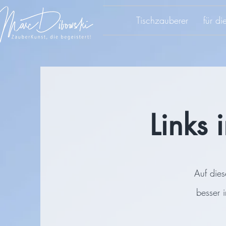
Tischzauberer
für d
Links 
Auf dies
besser 